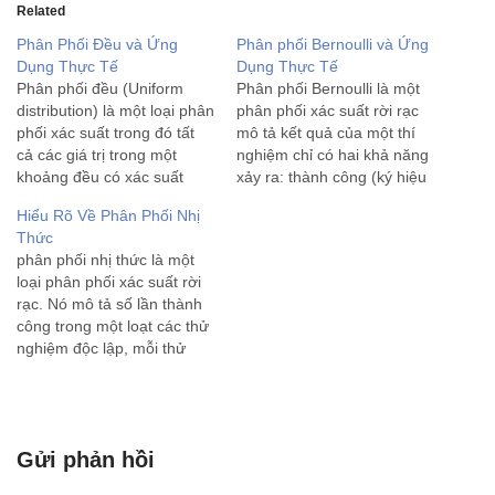
Related
Phân Phối Đều và Ứng
Phân phối Bernoulli và Ứng
Dụng Thực Tế
Dụng Thực Tế
Phân phối đều (Uniform
Phân phối Bernoulli là một
distribution) là một loại phân
phân phối xác suất rời rạc
phối xác suất trong đó tất
mô tả kết quả của một thí
cả các giá trị trong một
nghiệm chỉ có hai khả năng
khoảng đều có xác suất
xảy ra: thành công (ký hiệu
xuất hiện bằng nhau. Có hai
là 1) hoặc thất bại (ký hiệu
Hiểu Rõ Về Phân Phối Nhị
loại phân phối đều chính: 1.
là 0). Phân phối này được
Thức
Phân phối đều rời rạc
đặt theo tên nhà toán học
phân phối nhị thức là một
(Discrete Uniform
Thụy…
loại phân phối xác suất rời
Distribution): Đây là phân
rạc. Nó mô tả số lần thành
phối…
công trong một loạt các thử
nghiệm độc lập, mỗi thử
nghiệm có hai kết quả có
thể xảy ra: thành công hoặc
thất bại. Phân phối nhị thức
thường được…
Gửi phản hồi