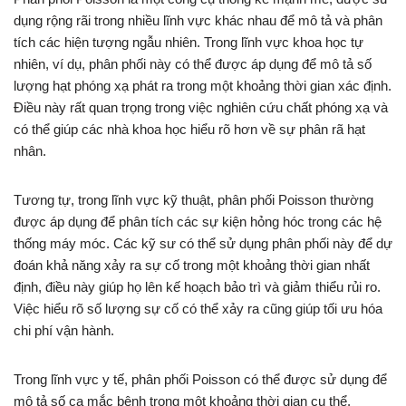
dụng rộng rãi trong nhiều lĩnh vực khác nhau để mô tả và phân
tích các hiện tượng ngẫu nhiên. Trong lĩnh vực khoa học tự
nhiên, ví dụ, phân phối này có thể được áp dụng để mô tả số
lượng hạt phóng xạ phát ra trong một khoảng thời gian xác định.
Điều này rất quan trọng trong việc nghiên cứu chất phóng xạ và
có thể giúp các nhà khoa học hiểu rõ hơn về sự phân rã hạt
nhân.
Tương tự, trong lĩnh vực kỹ thuật, phân phối Poisson thường
được áp dụng để phân tích các sự kiện hỏng hóc trong các hệ
thống máy móc. Các kỹ sư có thể sử dụng phân phối này để dự
đoán khả năng xảy ra sự cố trong một khoảng thời gian nhất
định, điều này giúp họ lên kế hoạch bảo trì và giảm thiểu rủi ro.
Việc hiểu rõ số lượng sự cố có thể xảy ra cũng giúp tối ưu hóa
chi phí vận hành.
Trong lĩnh vực y tế, phân phối Poisson có thể được sử dụng để
mô tả số ca mắc bệnh trong một khoảng thời gian cụ thể.