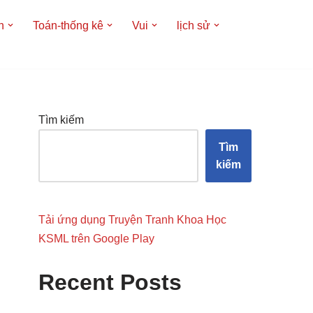
h
Toán-thống kê
Vui
lịch sử
Tìm kiếm
Tìm
kiếm
Tải ứng dụng Truyện Tranh Khoa Học
KSML trên Google Play
Recent Posts