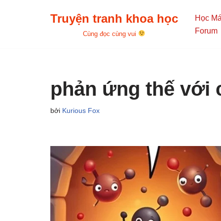
Truyện tranh khoa học
Học M
Chuyển
Forum
Cùng đọc cùng vui
tới
nội
dung
phản ứng thế với 
bởi
Kurious Fox