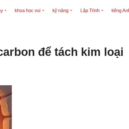
áy
khoa học vui
kỹ năng
Lập Trình
tiếng An
carbon để tách kim loại