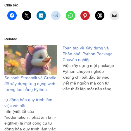
Chia sẻ:
Related
Toàn tập về Xây dựng và
Phân phối Python Package
Chuyên nghiệp
Việc xây dựng một package
Python chuyên nghiệp
không chỉ bắt đầu từ việc
So sánh Streamlit và Gradio
viết mã nguồn mà còn từ
để xây dựng ứng dụng web
việc thiết lập một nền tảng
tương tác bằng Python.
vững chắc về cấu trúc và tổ
tự động hóa quy trình làm
chức. Một nền tảng được
việc với n8n
thiết kế tốt sẽ đảm bảo tính
n8n (viết tắt của
dễ bảo trì, khả năng…
"nodemation", phát âm là n-
eight-n) là một công cụ tự
động hóa quy trình làm việc