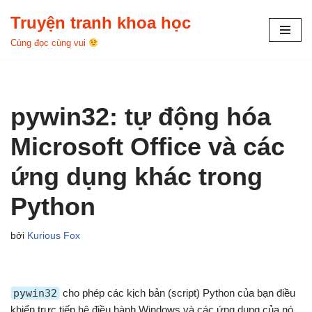
Truyện tranh khoa học
Chuyển
Cùng đọc cùng vui
tới
nội
dung
pywin32: tự động hóa
Microsoft Office và các
ứng dụng khác trong
Python
bởi
Kurious Fox
pywin32
cho phép các kịch bản (script) Python của bạn điều
khiển trực tiếp hệ điều hành Windows và các ứng dụng của nó.