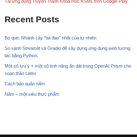
Tải ứng dụng Truyện Tranh Khoa Học KSML trên Google Play
Recent Posts
Bọ que: Nhành cây “bá đạo” nhất của tự nhiên
So sánh Streamlit và Gradio để xây dựng ứng dụng web tương
tác bằng Python.
Một số lưu ý + một số tính năng ẩn dật trong OpenAI Prism cho
soạn thảo Latex
Cách bảo quản nấm
Nấm – một siêu thực phẩm