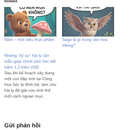
Related
Nấm – một siêu thực phẩm
Saga là gì trong văn hóa
Viking?
Những “kỹ sư” hải ly cần
mẫn giúp chính phủ Séc tiết
kiệm 1,2 triệu USD
Sau khi kế hoạch xây dựng
một con đập mới tại Cộng
hòa Séc bị đình trệ, tám chú
hải ly đã giải cứu tình thế
một cách ngoạn mục,
dường như chỉ sau một
đêm. Các quan chức của
Cộng hòa Séc từng lâm vào
ngõ cụt. Mặc dù…
Gửi phản hồi