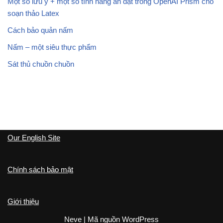
Một số lưu ý + một số tính năng ẩn dật trong OpenAI Prism cho
soạn thảo Latex
Cách bảo quản nấm
Nấm – một siêu thực phẩm
Sát thủ chuồn chuồn
Our English Site
Chính sách bảo mật
Giới thiệu
Neve
| Mã nguồn
WordPress