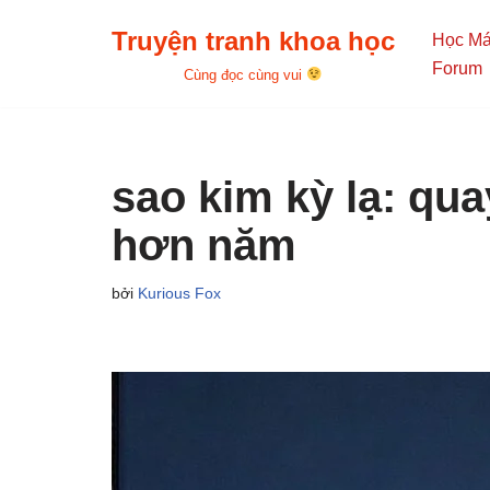
Truyện tranh khoa học
Học M
Chuyển
Forum
Cùng đọc cùng vui
tới
nội
dung
sao kim kỳ lạ: qu
hơn năm
bởi
Kurious Fox