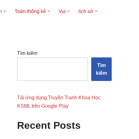
h
Toán-thống kê
Vui
lịch sử
Tìm kiếm
Tìm
kiếm
Tải ứng dụng Truyện Tranh Khoa Học
KSML trên Google Play
Recent Posts