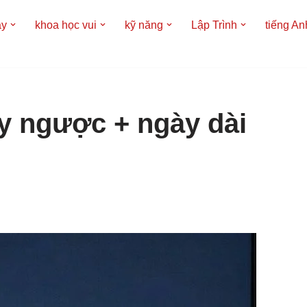
áy
khoa học vui
kỹ năng
Lập Trình
tiếng An
ay ngược + ngày dài