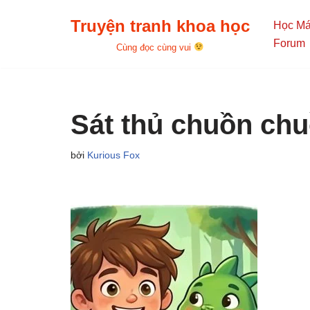
Truyện tranh khoa học
Học M
Chuyển
Forum
Cùng đọc cùng vui
tới
nội
dung
Sát thủ chuồn ch
bởi
Kurious Fox