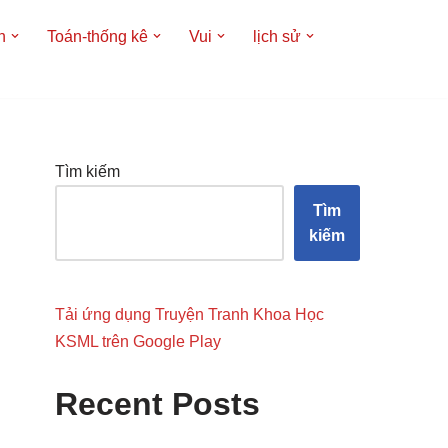
h
Toán-thống kê
Vui
lịch sử
Tìm kiếm
Tìm
kiếm
Tải ứng dụng Truyện Tranh Khoa Học
KSML trên Google Play
Recent Posts