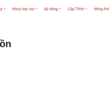
áy
khoa học vui
kỹ năng
Lập Trình
tiếng An
uồn