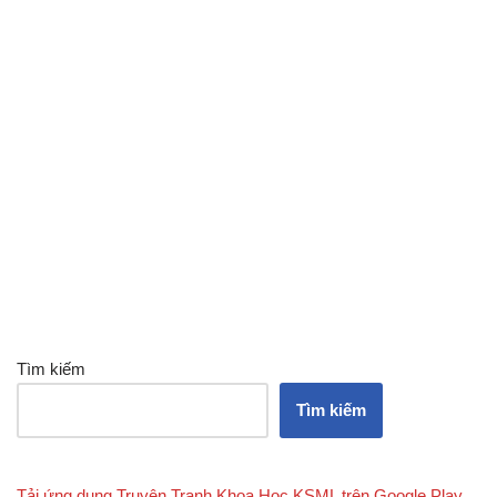
Tìm kiếm
Tìm kiếm
Tải ứng dụng Truyện Tranh Khoa Học KSML trên Google Play