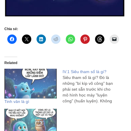
Chia sẻ:
Related
IV.1 Siêu tham số là gì?
Siêu tham số là gì? Đó là
những "bí kíp võ công" bạn
phải set sẵn trước khi cho
mô hình học máy "luyện
công" (huấn luyện). Không
Tinh vân là gì
giống trọng số tự học từ dữ
liệu, siêu tham số giống như
cách bạn chọn tốc độ chạy,
số vòng chạy,…