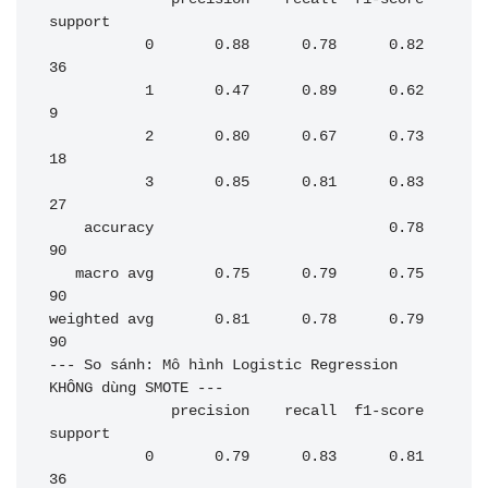
support

           0       0.88      0.78      0.82        
36

           1       0.47      0.89      0.62         
9

           2       0.80      0.67      0.73        
18

           3       0.85      0.81      0.83        
27

    accuracy                           0.78        
90

   macro avg       0.75      0.79      0.75        
90

weighted avg       0.81      0.78      0.79        
90

--- So sánh: Mô hình Logistic Regression 
KHÔNG dùng SMOTE ---

              precision    recall  f1-score   
support

           0       0.79      0.83      0.81        
36
