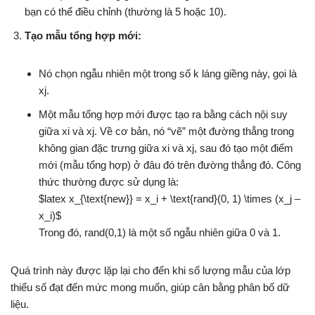
bạn có thể điều chỉnh (thường là 5 hoặc 10).
Tạo mẫu tổng hợp mới:
Nó chọn ngẫu nhiên một trong số k láng giềng này, gọi là
xj​.
Một mẫu tổng hợp mới được tạo ra bằng cách nội suy
giữa xi​ và xj​. Về cơ bản, nó “vẽ” một đường thẳng trong
không gian đặc trưng giữa xi​ và xj​, sau đó tạo một điểm
mới (mẫu tổng hợp) ở đâu đó trên đường thẳng đó. Công
thức thường được sử dụng là:
$latex x_{\text{new}} = x_i + \text{rand}(0, 1) \times (x_j –
x_i)$
Trong đó, rand(0,1) là một số ngẫu nhiên giữa 0 và 1.
Quá trình này được lặp lại cho đến khi số lượng mẫu của lớp
thiểu số đạt đến mức mong muốn, giúp cân bằng phân bố dữ
liệu.