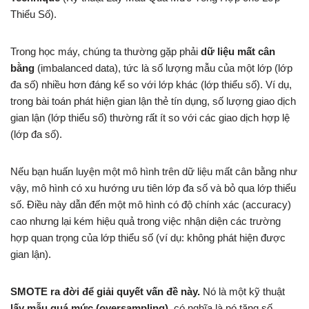
Thiểu Số).
Trong học máy, chúng ta thường gặp phải
dữ liệu mất cân
bằng
(imbalanced data), tức là số lượng mẫu của một lớp (lớp
đa số) nhiều hơn đáng kể so với lớp khác (lớp thiểu số). Ví dụ,
trong bài toán phát hiện gian lận thẻ tín dụng, số lượng giao dịch
gian lận (lớp thiểu số) thường rất ít so với các giao dịch hợp lệ
(lớp đa số).
Nếu bạn huấn luyện một mô hình trên dữ liệu mất cân bằng như
vậy, mô hình có xu hướng ưu tiên lớp đa số và bỏ qua lớp thiểu
số. Điều này dẫn đến một mô hình có độ chính xác (accuracy)
cao nhưng lại kém hiệu quả trong việc nhận diện các trường
hợp quan trọng của lớp thiểu số (ví dụ: không phát hiện được
gian lận).
SMOTE ra đời để giải quyết vấn đề này.
Nó là một kỹ thuật
lấy mẫu quá mức (oversampling)
, có nghĩa là nó tăng số