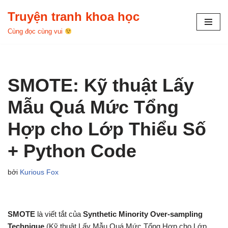
Truyện tranh khoa học
Chuyển
Cùng đọc cùng vui
tới
nội
dung
SMOTE: Kỹ thuật Lấy
Mẫu Quá Mức Tổng
Hợp cho Lớp Thiểu Số
+ Python Code
bởi
Kurious Fox
SMOTE
là viết tắt của
Synthetic Minority Over-sampling
Technique
(Kỹ thuật Lấy Mẫu Quá Mức Tổng Hợp cho Lớp