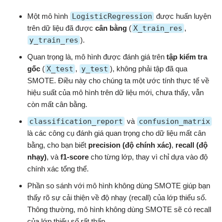
Một mô hình
LogisticRegression
được huấn luyện
trên dữ liệu đã được
cân bằng
(
X_train_res
,
y_train_res
).
Quan trọng là, mô hình được đánh giá trên
tập kiểm tra
gốc
(
X_test
,
y_test
), không phải tập đã qua
SMOTE. Điều này cho chúng ta một ước tính thực tế về
hiệu suất của mô hình trên dữ liệu mới, chưa thấy, vẫn
còn mất cân bằng.
classification_report
và
confusion_matrix
là các công cụ đánh giá quan trọng cho dữ liệu mất cân
bằng, cho bạn biết
precision (độ chính xác)
,
recall (độ
nhạy)
, và
f1-score
cho từng lớp, thay vì chỉ dựa vào độ
chính xác tổng thể.
Phần so sánh với mô hình không dùng SMOTE giúp bạn
thấy rõ sự cải thiện về độ nhạy (recall) của lớp thiểu số.
Thông thường, mô hình không dùng SMOTE sẽ có recall
của lớp thiểu số rất thấp.