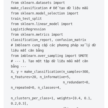
from sklearn.datasets import 
make_classification # Để tạo dữ liệu mẫu

from sklearn.model_selection import 
train_test_split

from sklearn.linear_model import 
LogisticRegression

from sklearn.metrics import 
classification_report, confusion_matrix

# Imblearn cung cấp các phương pháp xử lý dữ 
liệu mất cân bằng

from imblearn.over_sampling import SMOTE

# --- 1. Tạo một tập dữ liệu mẫu mất cân 
bằng --- 

X, y = make_classification(n_samples=300, 
n_features=20, n_informative=5,

                           n_redundant=0, 
n_repeated=0, n_classes=4,

n_clusters_per_class=1, weights=[0.4, 0.1, 
0.2,0.3],
