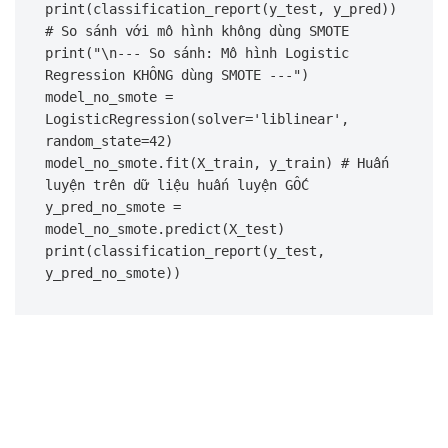
print(classification_report(y_test, y_pred))

# So sánh với mô hình không dùng SMOTE

print("\n--- So sánh: Mô hình Logistic 
Regression KHÔNG dùng SMOTE ---")

model_no_smote = 
LogisticRegression(solver='liblinear', 
random_state=42)

model_no_smote.fit(X_train, y_train) # Huấn 
luyện trên dữ liệu huấn luyện GỐC

y_pred_no_smote = 
model_no_smote.predict(X_test)

print(classification_report(y_test, 
y_pred_no_smote))