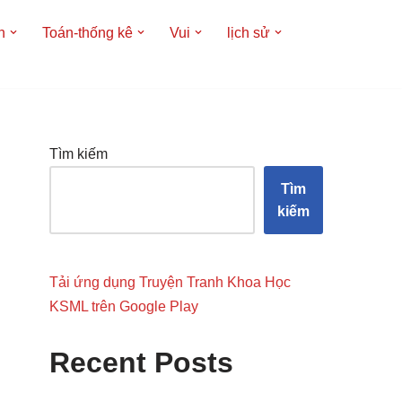
h
Toán-thống kê
Vui
lịch sử
Tìm kiếm
Tìm
kiếm
Tải ứng dụng Truyện Tranh Khoa Học
KSML trên Google Play
Recent Posts