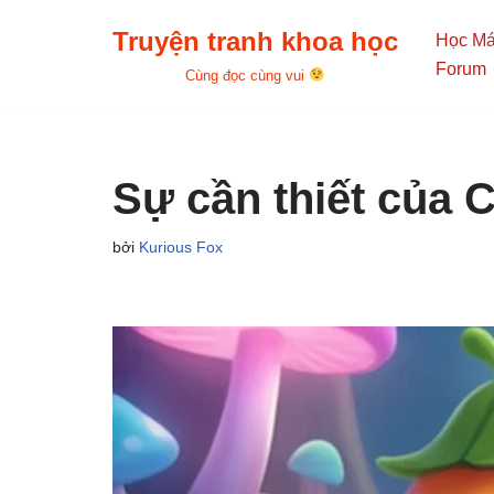
Truyện tranh khoa học
Học M
Chuyển
Forum
Cùng đọc cùng vui
tới
nội
dung
Sự cần thiết của 
bởi
Kurious Fox