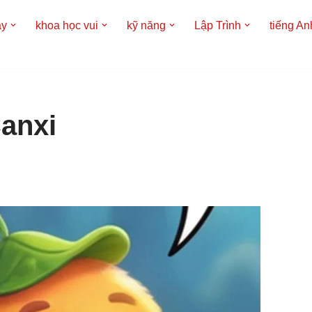
áy
khoa học vui
kỹ năng
Lập Trình
tiếng An
Canxi