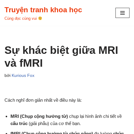
Truyện tranh khoa học
Chuyển
Cùng đọc cùng vui
tới
nội
dung
Sự khác biệt giữa MRI
và fMRI
bởi
Kurious Fox
Cách nghĩ đơn giản nhất về điều này là:
MRI (Chụp cộng hưởng từ)
chụp lại hình ảnh chi tiết về
cấu trúc
(giải phẫu) của cơ thể bạn.
fMRI (Chụp cộng hưởng từ chức năng)
đo lường
chức