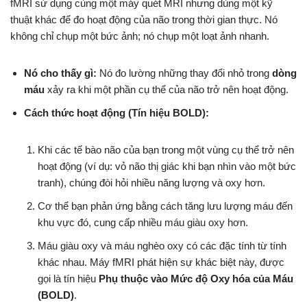
fMRI sử dụng cùng một máy quét MRI nhưng dùng một kỹ
thuật khác để đo hoạt động của não trong thời gian thực. Nó
không chỉ chụp một bức ảnh; nó chụp một loạt ảnh nhanh.
Nó cho thấy gì:
Nó đo lường những thay đổi nhỏ trong
dòng
máu
xảy ra khi một phần cụ thể của não trở nên hoạt động.
Cách thức hoạt động (Tín hiệu BOLD):
Khi các tế bào não của bạn trong một vùng cụ thể trở nên
hoạt động (ví dụ: vỏ não thị giác khi bạn nhìn vào một bức
tranh), chúng đòi hỏi nhiều năng lượng và oxy hơn.
Cơ thể bạn phản ứng bằng cách tăng lưu lượng máu đến
khu vực đó, cung cấp nhiều máu giàu oxy hơn.
Máu giàu oxy và máu nghèo oxy có các đặc tính từ tính
khác nhau. Máy fMRI phát hiện sự khác biệt này, được
gọi là tín hiệu
Phụ thuộc vào Mức độ Oxy hóa của Máu
(BOLD)
.