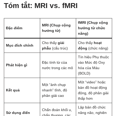
Tóm tắt: MRI vs. fMRI
fMRI (Chụp cộng
MRI (Chụp cộng
Đặc điểm
hưởng từ chức
hưởng từ)
năng)
Cho thấy
giải
Cho thấy
hoạt
Mục đích chính
phẫu
(cấu trúc)
động
(chức năng)
Tín hiệu Phụ thuộc
Đặc tính từ của
vào Mức độ Oxy
Phát hiện gì
nước trong các mô
hóa của Máu
(BOLD)
Một “video” hoặc
Một “ảnh chụp
bản đồ hoạt động
Kết quả
nhanh” tĩnh, độ
động, độ phân giải
phân giải cao
thấp hơn
Lập bản đồ chức
Chẩn đoán khối u,
Sử dụng điển
năng não, nghiên
chấn thương, các