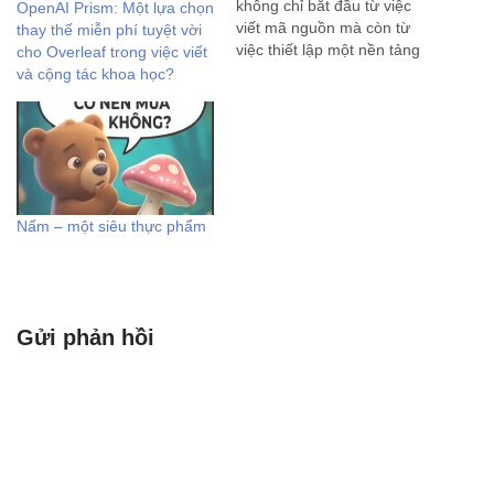
không chỉ bắt đầu từ việc
OpenAI Prism: Một lựa chọn
viết mã nguồn mà còn từ
thay thế miễn phí tuyệt vời
việc thiết lập một nền tảng
cho Overleaf trong việc viết
vững chắc về cấu trúc và tổ
và cộng tác khoa học?
chức. Một nền tảng được
thiết kế tốt sẽ đảm bảo tính
dễ bảo trì, khả năng…
Nấm – một siêu thực phẩm
Gửi phản hồi