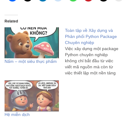
Related
Toàn tập về Xây dựng và
Phân phối Python Package
Chuyên nghiệp
Việc xây dựng một package
Python chuyên nghiệp
không chỉ bắt đầu từ việc
Nấm – một siêu thực phẩm
viết mã nguồn mà còn từ
việc thiết lập một nền tảng
vững chắc về cấu trúc và tổ
chức. Một nền tảng được
thiết kế tốt sẽ đảm bảo tính
dễ bảo trì, khả năng…
Hệ miễn dịch