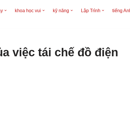
áy
khoa học vui
kỹ năng
Lập Trình
tiếng An
a việc tái chế đồ điện