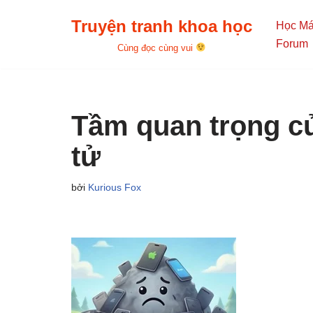
Truyện tranh khoa học
Học M
Chuyển
Forum
Cùng đọc cùng vui
tới
nội
dung
Tầm quan trọng củ
tử
bởi
Kurious Fox