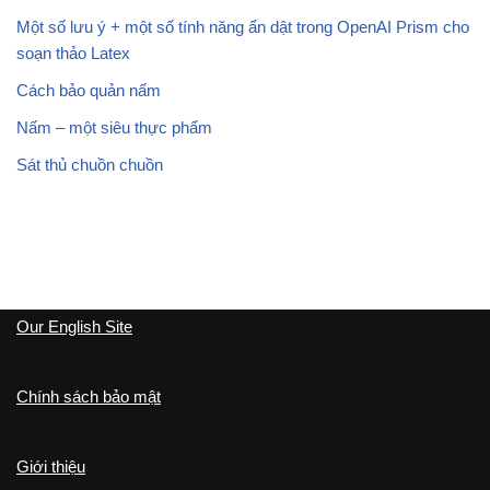
Một số lưu ý + một số tính năng ẩn dật trong OpenAI Prism cho
soạn thảo Latex
Cách bảo quản nấm
Nấm – một siêu thực phẩm
Sát thủ chuồn chuồn
Our English Site
Chính sách bảo mật
Giới thiệu