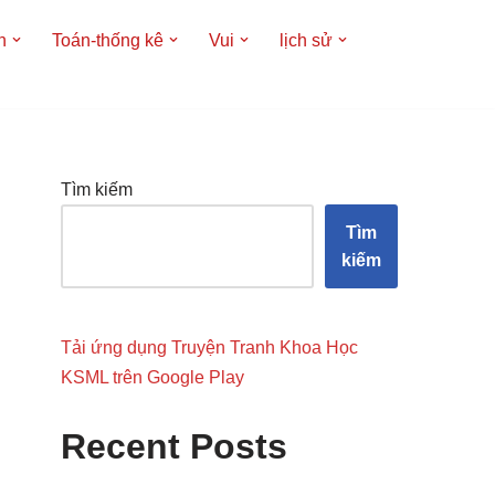
h
Toán-thống kê
Vui
lịch sử
Tìm kiếm
Tìm
kiếm
Tải ứng dụng Truyện Tranh Khoa Học
KSML trên Google Play
Recent Posts