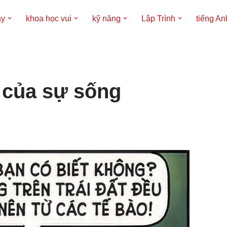
áy
khoa học vui
kỹ năng
Lập Trình
tiếng An
 của sự sống