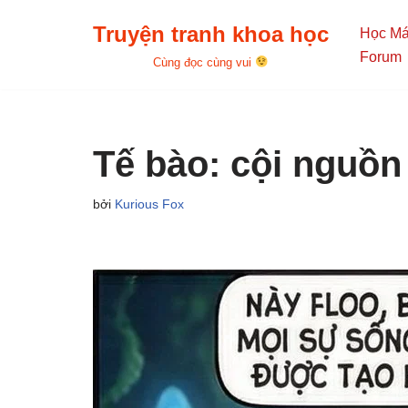
Truyện tranh khoa học
Học M
Chuyển
Forum
Cùng đọc cùng vui
tới
nội
dung
Tế bào: cội nguồn
bởi
Kurious Fox