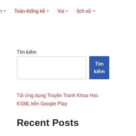
h
Toán-thống kê
Vui
lịch sử
Tìm kiếm
Tìm
kiếm
Tải ứng dụng Truyện Tranh Khoa Học
KSML trên Google Play
Recent Posts