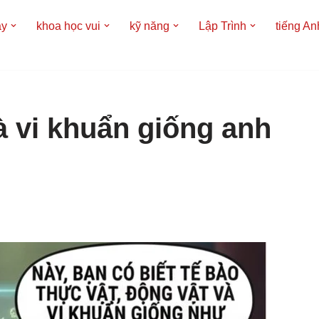
áy
khoa học vui
kỹ năng
Lập Trình
tiếng An
à vi khuẩn giống anh