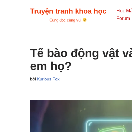
Truyện tranh khoa học
Học M
Chuyển
Forum
Cùng đọc cùng vui
tới
nội
dung
Tế bào động vật v
em họ?
bởi
Kurious Fox