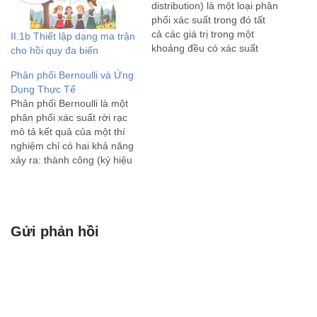
distribution) là một loại phân
phối xác suất trong đó tất
cả các giá trị trong một
II.1b Thiết lập dạng ma trận
khoảng đều có xác suất
cho hồi quy đa biến
xuất hiện bằng nhau. Có hai
Phân phối Bernoulli và Ứng
loại phân phối đều chính: 1.
Dụng Thực Tế
Phân phối đều rời rạc
Phân phối Bernoulli là một
(Discrete Uniform
phân phối xác suất rời rạc
Distribution): Đây là phân
mô tả kết quả của một thí
phối…
nghiệm chỉ có hai khả năng
xảy ra: thành công (ký hiệu
là 1) hoặc thất bại (ký hiệu
là 0). Phân phối này được
đặt theo tên nhà toán học
Thụy…
Gửi phản hồi