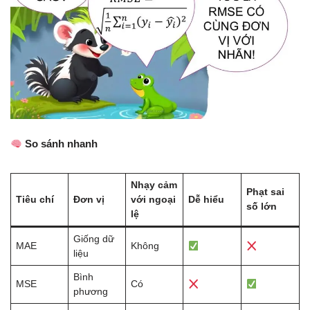
So sánh nhanh
Nhạy cảm
Phạt sai
Tiêu chí
Đơn vị
với ngoại
Dễ hiểu
số lớn
lệ
Giống dữ
MAE
Không
liệu
Bình
MSE
Có
phương