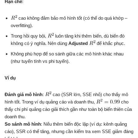
Hạn chế
:
cao không đảm bảo mô hình tốt (có thể do quá khớp –
overfitting).
Trong hồi quy bội,
luôn tăng khi thêm biến, dù biến đó
không có ý nghĩa. Nên dùng
Adjusted
để khắc phục.
Không phù hợp để so sánh giữa các mô hình khác nhau
(như tuyến tính vs phi tuyến).
Ví dụ
Đánh giá mô hình
:
cao (SSR lớn, SSE nhỏ) cho thấy mô
hình tốt. Trong ví dụ quảng cáo và doanh thu,
cho
thấy chi phí quảng cáo giải thích gần như toàn bộ biến thiên của
doanh thu.
So sánh mô hình
: Nếu thêm biến độc lập (ví dụ: kênh quảng
cáo), SSR có thể tăng, nhưng cần kiểm tra xem SSE giảm đáng