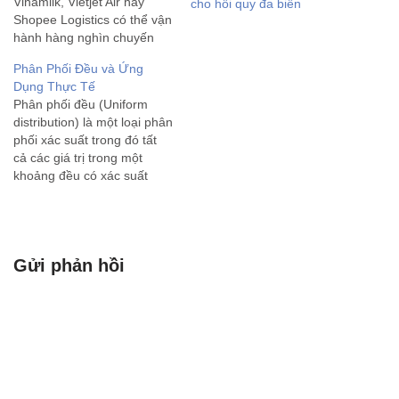
Vinamilk, Vietjet Air hay
cho hồi quy đa biến
Shopee Logistics có thể vận
hành hàng nghìn chuyến
xe, quản lý hàng tồn kho
Phân Phối Đều và Ứng
khổng lồ và tối ưu chi phí
Dụng Thực Tế
chỉ trong tích tắc? Bí quyết
Phân phối đều (Uniform
nằm ở một ngành…
distribution) là một loại phân
phối xác suất trong đó tất
cả các giá trị trong một
khoảng đều có xác suất
xuất hiện bằng nhau. Có hai
loại phân phối đều chính: 1.
Phân phối đều rời rạc
(Discrete Uniform
Gửi phản hồi
Distribution): Đây là phân
phối…