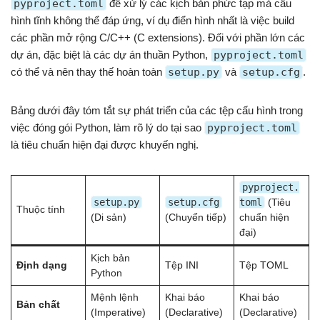
pyproject.toml
để xử lý các kịch bản phức tạp mà cấu
hình tĩnh không thể đáp ứng, ví dụ điển hình nhất là việc build
các phần mở rộng C/C++ (C extensions). Đối với phần lớn các
dự án, đặc biệt là các dự án thuần Python,
pyproject.toml
có thể và nên thay thế hoàn toàn
setup.py
và
setup.cfg
.
Bảng dưới đây tóm tắt sự phát triển của các tệp cấu hình trong
việc đóng gói Python, làm rõ lý do tại sao
pyproject.toml
là tiêu chuẩn hiện đại được khuyến nghị.
pyproject.
setup.py
setup.cfg
toml
(Tiêu
Thuộc tính
(Di sản)
(Chuyển tiếp)
chuẩn hiện
đại)
Kịch bản
Định dạng
Tệp INI
Tệp TOML
Python
Mệnh lệnh
Khai báo
Khai báo
Bản chất
(Imperative)
(Declarative)
(Declarative)