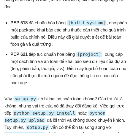
đọc.
PEP 518
đã chuẩn hóa bảng
[build-system]
, cho phép
một package khai báo các phụ thuộc cần thiết cho quá trình
build của chính nó. Điều này đã giải quyết triệt để bài toán
“con gà và quả trứng”.
PEP 621
tiếp tục chuẩn hóa bảng
[project]
, cung cấp
một cách tĩnh và an toàn để khai báo siêu dữ liệu của dự án
(tên, phiên bản, tác giả, v.v.). Điều này loại bỏ hoàn toàn nhu
cầu phải thực thi mã nguồn để đọc thông tin cơ bản của
package.
Vậy
setup.py
có bị loại bỏ hoàn toàn không? Câu trả lời là
không, nhưng vai trò của nó đã thay đổi đáng kể. Việc gọi trực
tiếp
python setup.py install
hoặc
python
setup.py upload
đã lỗi thời và không được khuyến khích.
Tuy nhiên,
setup.py
vẫn có thể tồn tại song song với