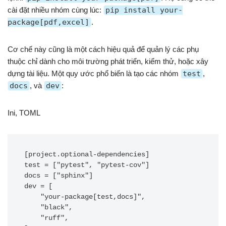
cài đặt nhiều nhóm cùng lúc:
pip install your-
package[pdf,excel]
.
Cơ chế này cũng là một cách hiệu quả để quản lý các phụ
thuộc chỉ dành cho môi trường phát triển, kiểm thử, hoặc xây
dựng tài liệu. Một quy ước phổ biến là tạo các nhóm
test
,
docs
, và
dev
:
Ini, TOML
[project.optional-dependencies]

test = ["pytest", "pytest-cov"]

docs = ["sphinx"]

dev = [

    "your-package[test,docs]",

    "black",

    "ruff",
