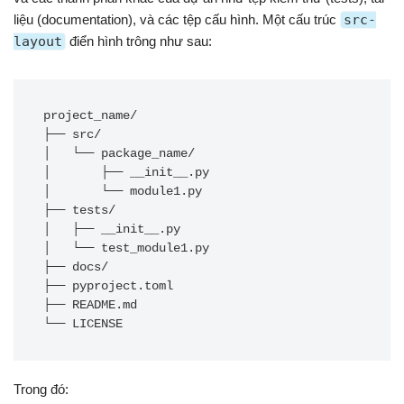
liệu (documentation), và các tệp cấu hình. Một cấu trúc
src-
layout
điển hình trông như sau:
project_name/

├── src/

│   └── package_name/

│       ├── __init__.py

│       └── module1.py

├── tests/

│   ├── __init__.py

│   └── test_module1.py

├── docs/

├── pyproject.toml

├── README.md

Trong đó: