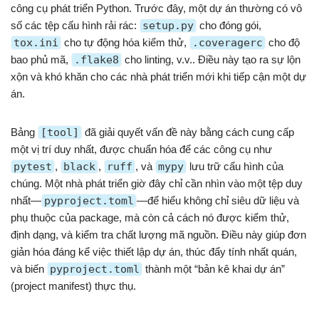
công cụ phát triển Python. Trước đây, một dự án thường có vô
số các tệp cấu hình rải rác:
setup.py
cho đóng gói,
tox.ini
cho tự động hóa kiểm thử,
.coveragerc
cho độ
bao phủ mã,
.flake8
cho linting, v.v.. Điều này tạo ra sự lộn
xộn và khó khăn cho các nhà phát triển mới khi tiếp cận một dự
án.
Bảng
[tool]
đã giải quyết vấn đề này bằng cách cung cấp
một vị trí duy nhất, được chuẩn hóa để các công cụ như
pytest
,
black
,
ruff
, và
mypy
lưu trữ cấu hình của
chúng. Một nhà phát triển giờ đây chỉ cần nhìn vào một tệp duy
nhất—
pyproject.toml
—để hiểu không chỉ siêu dữ liệu và
phụ thuộc của package, mà còn cả cách nó được kiểm thử,
định dạng, và kiểm tra chất lượng mã nguồn. Điều này giúp đơn
giản hóa đáng kể việc thiết lập dự án, thúc đẩy tính nhất quán,
và biến
pyproject.toml
thành một “bản kê khai dự án”
(project manifest) thực thụ.