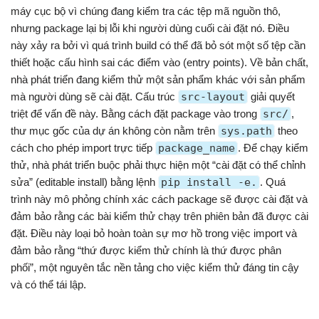
máy cục bộ vì chúng đang kiểm tra các tệp mã nguồn thô,
nhưng package lại bị lỗi khi người dùng cuối cài đặt nó. Điều
này xảy ra bởi vì quá trình build có thể đã bỏ sót một số tệp cần
thiết hoặc cấu hình sai các điểm vào (entry points). Về bản chất,
nhà phát triển đang kiểm thử một sản phẩm khác với sản phẩm
mà người dùng sẽ cài đặt. Cấu trúc
src-layout
giải quyết
triệt để vấn đề này. Bằng cách đặt package vào trong
src/
,
thư mục gốc của dự án không còn nằm trên
sys.path
theo
cách cho phép import trực tiếp
package_name
. Để chạy kiểm
thử, nhà phát triển buộc phải thực hiện một “cài đặt có thể chỉnh
sửa” (editable install) bằng lệnh
pip install -e.
. Quá
trình này mô phỏng chính xác cách package sẽ được cài đặt và
đảm bảo rằng các bài kiểm thử chạy trên phiên bản đã được cài
đặt. Điều này loại bỏ hoàn toàn sự mơ hồ trong việc import và
đảm bảo rằng “thứ được kiểm thử chính là thứ được phân
phối”, một nguyên tắc nền tảng cho việc kiểm thử đáng tin cậy
và có thể tái lập.