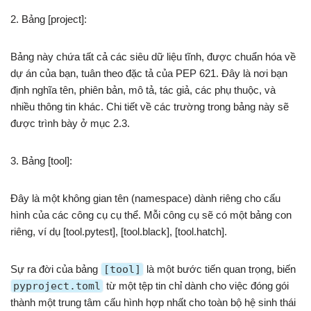
2. Bảng [project]:
Bảng này chứa tất cả các siêu dữ liệu tĩnh, được chuẩn hóa về
dự án của bạn, tuân theo đặc tả của PEP 621. Đây là nơi bạn
định nghĩa tên, phiên bản, mô tả, tác giả, các phụ thuộc, và
nhiều thông tin khác. Chi tiết về các trường trong bảng này sẽ
được trình bày ở mục 2.3.
3. Bảng [tool]:
Đây là một không gian tên (namespace) dành riêng cho cấu
hình của các công cụ cụ thể. Mỗi công cụ sẽ có một bảng con
riêng, ví dụ [tool.pytest], [tool.black], [tool.hatch].
Sự ra đời của bảng
[tool]
là một bước tiến quan trọng, biến
pyproject.toml
từ một tệp tin chỉ dành cho việc đóng gói
thành một trung tâm cấu hình hợp nhất cho toàn bộ hệ sinh thái