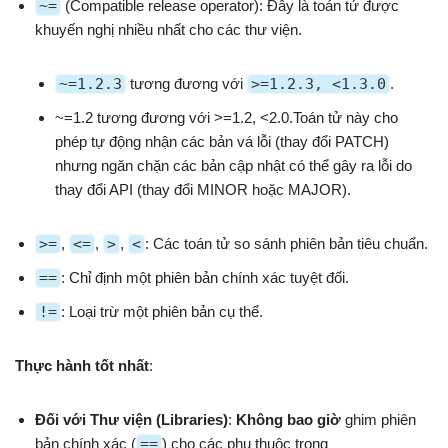
~=
(Compatible release operator): Đây là toán tử được
khuyến nghị nhiều nhất cho các thư viện.
~=1.2.3
tương đương với
>=1.2.3, <1.3.0
.
~=1.2 tương đương với >=1.2, <2.0.Toán tử này cho
phép tự động nhận các bản vá lỗi (thay đổi PATCH)
nhưng ngăn chặn các bản cập nhật có thể gây ra lỗi do
thay đổi API (thay đổi MINOR hoặc MAJOR).
>=
,
<=
,
>
,
<
: Các toán tử so sánh phiên bản tiêu chuẩn.
==
: Chỉ định một phiên bản chính xác tuyệt đối.
!=
: Loại trừ một phiên bản cụ thể.
Thực hành tốt nhất
:
Đối với Thư viện (Libraries)
:
Không bao giờ
ghim phiên
bản chính xác (
==
) cho các phụ thuộc trong