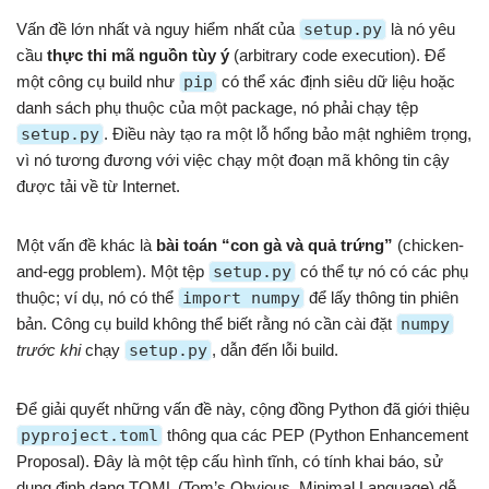
Vấn đề lớn nhất và nguy hiểm nhất của
setup.py
là nó yêu
cầu
thực thi mã nguồn tùy ý
(arbitrary code execution). Để
một công cụ build như
pip
có thể xác định siêu dữ liệu hoặc
danh sách phụ thuộc của một package, nó phải chạy tệp
setup.py
. Điều này tạo ra một lỗ hổng bảo mật nghiêm trọng,
vì nó tương đương với việc chạy một đoạn mã không tin cậy
được tải về từ Internet.
Một vấn đề khác là
bài toán “con gà và quả trứng”
(chicken-
and-egg problem). Một tệp
setup.py
có thể tự nó có các phụ
thuộc; ví dụ, nó có thể
import numpy
để lấy thông tin phiên
bản. Công cụ build không thể biết rằng nó cần cài đặt
numpy
trước khi
chạy
setup.py
, dẫn đến lỗi build.
Để giải quyết những vấn đề này, cộng đồng Python đã giới thiệu
pyproject.toml
thông qua các PEP (Python Enhancement
Proposal). Đây là một tệp cấu hình tĩnh, có tính khai báo, sử
dụng định dạng TOML (Tom’s Obvious, Minimal Language) dễ