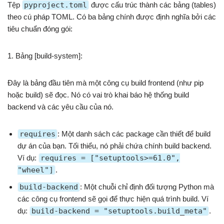
Tệp
pyproject.toml
được cấu trúc thành các bảng (tables)
theo cú pháp TOML. Có ba bảng chính được định nghĩa bởi các
tiêu chuẩn đóng gói:
1. Bảng [build-system]:
Đây là bảng đầu tiên mà một công cụ build frontend (như pip
hoặc build) sẽ đọc. Nó có vai trò khai báo hệ thống build
backend và các yêu cầu của nó.
requires
: Một danh sách các package cần thiết để build
dự án của bạn. Tối thiểu, nó phải chứa chính build backend.
Ví dụ:
requires = ["setuptools>=61.0",
"wheel"]
.
build-backend
: Một chuỗi chỉ định đối tượng Python mà
các công cụ frontend sẽ gọi để thực hiện quá trình build. Ví
dụ:
build-backend = "setuptools.build_meta"
.