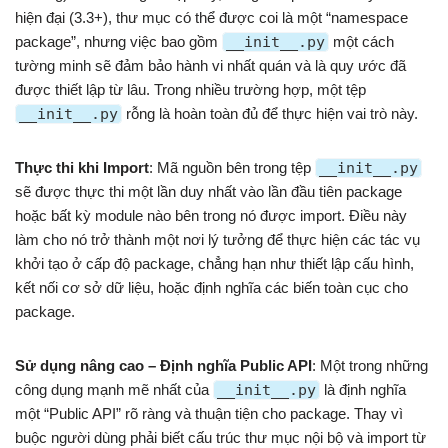
hiện đại (3.3+), thư mục có thể được coi là một “namespace
package”, nhưng việc bao gồm
__init__.py
một cách
tường minh sẽ đảm bảo hành vi nhất quán và là quy ước đã
được thiết lập từ lâu. Trong nhiều trường hợp, một tệp
__init__.py
rỗng là hoàn toàn đủ để thực hiện vai trò này.
Thực thi khi Import
: Mã nguồn bên trong tệp
__init__.py
sẽ được thực thi một lần duy nhất vào lần đầu tiên package
hoặc bất kỳ module nào bên trong nó được import. Điều này
làm cho nó trở thành một nơi lý tưởng để thực hiện các tác vụ
khởi tạo ở cấp độ package, chẳng hạn như thiết lập cấu hình,
kết nối cơ sở dữ liệu, hoặc định nghĩa các biến toàn cục cho
package.
Sử dụng nâng cao – Định nghĩa Public API
: Một trong những
công dụng mạnh mẽ nhất của
__init__.py
là định nghĩa
một “Public API” rõ ràng và thuận tiện cho package. Thay vì
buộc người dùng phải biết cấu trúc thư mục nội bộ và import từ