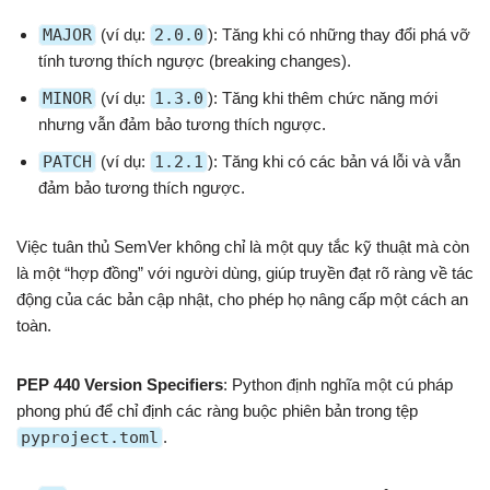
MAJOR
(ví dụ:
2.0.0
): Tăng khi có những thay đổi phá vỡ
tính tương thích ngược (breaking changes).
MINOR
(ví dụ:
1.3.0
): Tăng khi thêm chức năng mới
nhưng vẫn đảm bảo tương thích ngược.
PATCH
(ví dụ:
1.2.1
): Tăng khi có các bản vá lỗi và vẫn
đảm bảo tương thích ngược.
Việc tuân thủ SemVer không chỉ là một quy tắc kỹ thuật mà còn
là một “hợp đồng” với người dùng, giúp truyền đạt rõ ràng về tác
động của các bản cập nhật, cho phép họ nâng cấp một cách an
toàn.
PEP 440 Version Specifiers
: Python định nghĩa một cú pháp
phong phú để chỉ định các ràng buộc phiên bản trong tệp
pyproject.toml
.