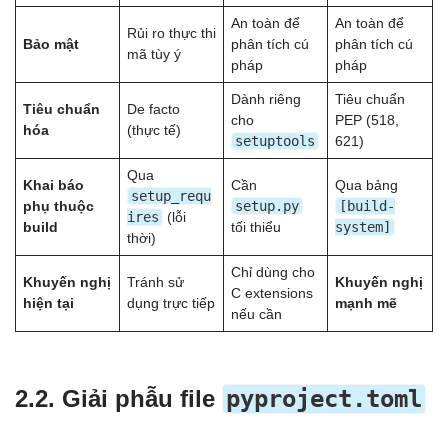
An toàn để
An toàn để
Rủi ro thực thi
Bảo mật
phân tích cú
phân tích cú
mã tùy ý
pháp
pháp
Dành riêng
Tiêu chuẩn
Tiêu chuẩn
De facto
cho
PEP (518,
hóa
(thực tế)
setuptools
621)
Qua
Khai báo
Cần
Qua bảng
setup_requ
setup.py
[build-
phụ thuộc
ires
(lỗi
system]
build
tối thiểu
thời)
Chỉ dùng cho
Khuyến nghị
Tránh sử
Khuyến nghị
C extensions
hiện tại
dụng trực tiếp
mạnh mẽ
nếu cần
2.2. Giải phẫu file
pyproject.toml