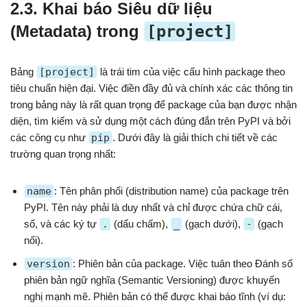
2.3. Khai báo Siêu dữ liệu
(Metadata) trong
[project]
Bảng
[project]
là trái tim của việc cấu hình package theo
tiêu chuẩn hiện đại. Việc điền đầy đủ và chính xác các thông tin
trong bảng này là rất quan trọng để package của bạn được nhận
diện, tìm kiếm và sử dụng một cách đúng đắn trên PyPI và bởi
các công cụ như
pip
. Dưới đây là giải thích chi tiết về các
trường quan trọng nhất:
name
: Tên phân phối (distribution name) của package trên
PyPI. Tên này phải là duy nhất và chỉ được chứa chữ cái,
số, và các ký tự
.
(dấu chấm),
_
(gạch dưới),
-
(gạch
nối).
version
: Phiên bản của package. Việc tuân theo Đánh số
phiên bản ngữ nghĩa (Semantic Versioning) được khuyến
nghị mạnh mẽ. Phiên bản có thể được khai báo tĩnh (ví dụ: