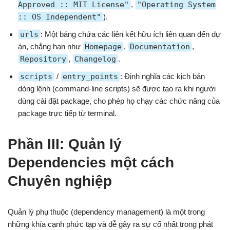
Approved :: MIT License"
,
"Operating System
:: OS Independent"
).
urls
: Một bảng chứa các liên kết hữu ích liên quan đến dự
án, chẳng hạn như
Homepage
,
Documentation
,
Repository
,
Changelog
.
scripts
/
entry_points
: Định nghĩa các kịch bản
dòng lệnh (command-line scripts) sẽ được tạo ra khi người
dùng cài đặt package, cho phép họ chạy các chức năng của
package trực tiếp từ terminal.
Phần III: Quản lý
Dependencies một cách
Chuyên nghiệp
Quản lý phụ thuộc (dependency management) là một trong
những khía cạnh phức tạp và dễ gây ra sự cố nhất trong phát