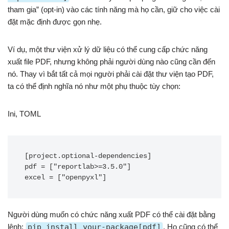
tham gia” (opt-in) vào các tính năng mà họ cần, giữ cho việc cài
đặt mặc định được gọn nhẹ.
Ví dụ, một thư viện xử lý dữ liệu có thể cung cấp chức năng
xuất file PDF, nhưng không phải người dùng nào cũng cần đến
nó. Thay vì bắt tất cả mọi người phải cài đặt thư viện tạo PDF,
ta có thể định nghĩa nó như một phụ thuộc tùy chọn:
Ini, TOML
[project.optional-dependencies]

pdf = ["reportlab>=3.5.0"]

Người dùng muốn có chức năng xuất PDF có thể cài đặt bằng
lệnh:
pip install your-package[pdf]
. Họ cũng có thể