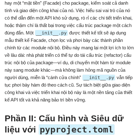
hay một “mặt tiền” (Facade) cho package, kiểm soát cả danh
tính và giao diện công khai của nó. Việc hiểu sai vai trò của nó
có thể dẫn đến một API khó sử dụng, rò rỉ các chi tiết triển khai,
hoặc thậm chí là thất bại trong việc cấu trúc package một cách
đúng đắn. Một
__init__.py
được thiết kế tốt sẽ áp dụng
mẫu thiết kế Facade, chọn lọc và phơi bày các thành phần
chính từ các module nội bộ. Điều này mang lại một lợi ích to lớn
về lâu dài: nhà phát triển có thể tự do tái cấu trúc (refactor) cấu
trúc nội bộ của package—ví dụ, di chuyển một hàm từ module
này sang module khác—mà không làm hỏng mã nguồn của
người dùng, miễn là “cánh cửa chính”
__init__.py
vẫn tiếp
tục phơi bày hàm đó theo cách cũ. Sự tách biệt giữa giao diện
công khai và việc triển khai nội bộ này là một nền tảng của thiết
kế API tốt và khả năng bảo trì bền vững.
Phần II: Cấu hình và Siêu dữ
pyproject.toml
liệu với