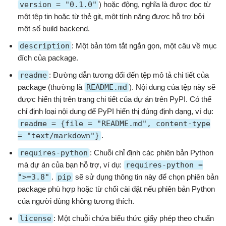
version = "0.1.0"
) hoặc động, nghĩa là được đọc từ
một tệp tin hoặc từ thẻ git, một tính năng được hỗ trợ bởi
một số build backend.
description
: Một bản tóm tắt ngắn gọn, một câu về mục
đích của package.
readme
: Đường dẫn tương đối đến tệp mô tả chi tiết của
package (thường là
README.md
). Nội dung của tệp này sẽ
được hiển thị trên trang chi tiết của dự án trên PyPI. Có thể
chỉ định loại nội dung để PyPI hiển thị đúng định dạng, ví dụ:
readme = {file = "README.md", content-type
= "text/markdown"}
.
requires-python
: Chuỗi chỉ định các phiên bản Python
mà dự án của bạn hỗ trợ, ví dụ:
requires-python =
">=3.8"
.
pip
sẽ sử dụng thông tin này để chọn phiên bản
package phù hợp hoặc từ chối cài đặt nếu phiên bản Python
của người dùng không tương thích.
license
: Một chuỗi chứa biểu thức giấy phép theo chuẩn