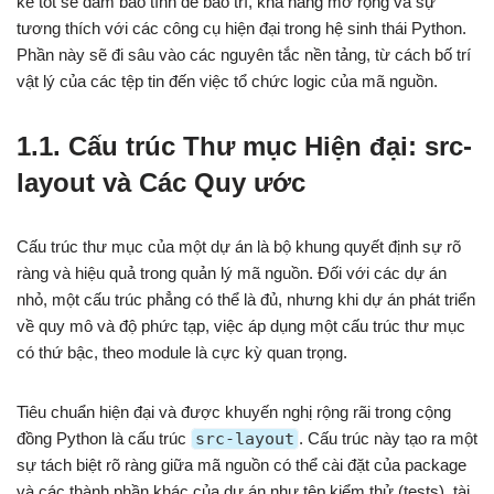
kế tốt sẽ đảm bảo tính dễ bảo trì, khả năng mở rộng và sự
tương thích với các công cụ hiện đại trong hệ sinh thái Python.
Phần này sẽ đi sâu vào các nguyên tắc nền tảng, từ cách bố trí
vật lý của các tệp tin đến việc tổ chức logic của mã nguồn.
1.1. Cấu trúc Thư mục Hiện đại: src-
layout và Các Quy ước
Cấu trúc thư mục của một dự án là bộ khung quyết định sự rõ
ràng và hiệu quả trong quản lý mã nguồn. Đối với các dự án
nhỏ, một cấu trúc phẳng có thể là đủ, nhưng khi dự án phát triển
về quy mô và độ phức tạp, việc áp dụng một cấu trúc thư mục
có thứ bậc, theo module là cực kỳ quan trọng.
Tiêu chuẩn hiện đại và được khuyến nghị rộng rãi trong cộng
đồng Python là cấu trúc
src-layout
. Cấu trúc này tạo ra một
sự tách biệt rõ ràng giữa mã nguồn có thể cài đặt của package
và các thành phần khác của dự án như tệp kiểm thử (tests), tài