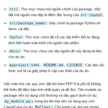
src/
: Thư mục chứa mã nguồn chính của package. Việc
đặt mã nguồn vào đây là điểm đặc trưng của
src-layout
.
src/package_name/
: Đây chính là package Python sẽ
được cài đặt.
tests/
: Thư mục chứa tất cả các tệp kiểm thử tự động,
tách biệt hoàn toàn khỏi mã nguồn sản phẩm.
docs/
: Thư mục chứa các tệp nguồn để xây dựng tài liệu
cho dự án.
pyproject.toml
,
README.md
,
LICENSE
: Các tệp cấu
hình, mô tả và giấy phép ở cấp cao nhất của dự án.
Việc tuân thủ các quy ước đặt tên theo PEP 8 là yếu tố không
thể thiếu để đảm bảo tính nhất quán và dễ đọc. Tên module và
package nên sử dụng chữ thường và dấu gạch dưới (ví dụ:
my_module.py
), trong khi tên lớp nên sử dụng quy ước
CamelCase (ví dụ:
MyClass
). Cần tránh các tên gọi chung