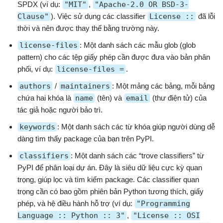
SPDX (ví dụ:
"MIT"
,
"Apache-2.0 OR BSD-3-
Clause"
). Việc sử dụng các classifier
License ::
đã lỗi
thời và nên được thay thế bằng trường này.
license-files
: Một danh sách các mẫu glob (glob
pattern) cho các tệp giấy phép cần được đưa vào bản phân
phối, ví dụ:
license-files =
.
authors
/
maintainers
: Một mảng các bảng, mỗi bảng
chứa hai khóa là
name
(tên) và
email
(thư điện tử) của
tác giả hoặc người bảo trì.
keywords
: Một danh sách các từ khóa giúp người dùng dễ
dàng tìm thấy package của bạn trên PyPI.
classifiers
: Một danh sách các “trove classifiers” từ
PyPI để phân loại dự án. Đây là siêu dữ liệu cực kỳ quan
trọng, giúp lọc và tìm kiếm package. Các classifier quan
trọng cần có bao gồm phiên bản Python tương thích, giấy
phép, và hệ điều hành hỗ trợ (ví dụ:
"Programming
Language :: Python :: 3"
,
"License :: OSI