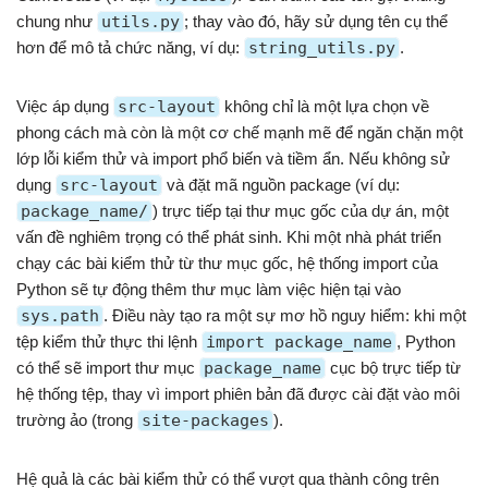
chung như
utils.py
; thay vào đó, hãy sử dụng tên cụ thể
hơn để mô tả chức năng, ví dụ:
string_utils.py
.
Việc áp dụng
src-layout
không chỉ là một lựa chọn về
phong cách mà còn là một cơ chế mạnh mẽ để ngăn chặn một
lớp lỗi kiểm thử và import phổ biến và tiềm ẩn. Nếu không sử
dụng
src-layout
và đặt mã nguồn package (ví dụ:
package_name/
) trực tiếp tại thư mục gốc của dự án, một
vấn đề nghiêm trọng có thể phát sinh. Khi một nhà phát triển
chạy các bài kiểm thử từ thư mục gốc, hệ thống import của
Python sẽ tự động thêm thư mục làm việc hiện tại vào
sys.path
. Điều này tạo ra một sự mơ hồ nguy hiểm: khi một
tệp kiểm thử thực thi lệnh
import package_name
, Python
có thể sẽ import thư mục
package_name
cục bộ trực tiếp từ
hệ thống tệp, thay vì import phiên bản đã được cài đặt vào môi
trường ảo (trong
site-packages
).
Hệ quả là các bài kiểm thử có thể vượt qua thành công trên