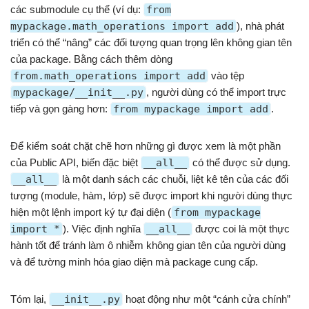
các submodule cụ thể (ví dụ:
from
mypackage.math_operations import add
), nhà phát
triển có thể “nâng” các đối tượng quan trọng lên không gian tên
của package. Bằng cách thêm dòng
from.math_operations import add
vào tệp
mypackage/__init__.py
, người dùng có thể import trực
tiếp và gọn gàng hơn:
from mypackage import add
.
Để kiểm soát chặt chẽ hơn những gì được xem là một phần
của Public API, biến đặc biệt
__all__
có thể được sử dụng.
__all__
là một danh sách các chuỗi, liệt kê tên của các đối
tượng (module, hàm, lớp) sẽ được import khi người dùng thực
hiện một lệnh import ký tự đại diện (
from mypackage
import *
). Việc định nghĩa
__all__
được coi là một thực
hành tốt để tránh làm ô nhiễm không gian tên của người dùng
và để tường minh hóa giao diện mà package cung cấp.
Tóm lại,
__init__.py
hoạt động như một “cánh cửa chính”