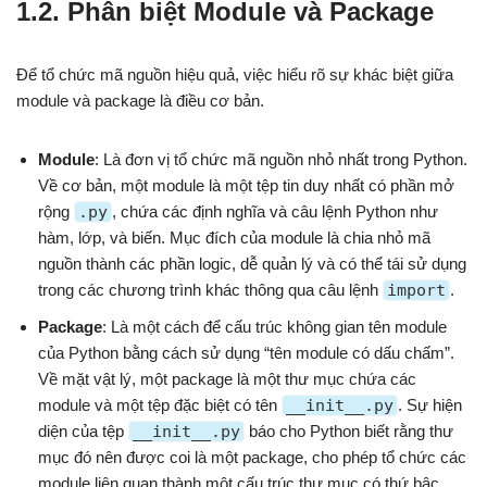
1.2. Phân biệt Module và Package
Để tổ chức mã nguồn hiệu quả, việc hiểu rõ sự khác biệt giữa
module và package là điều cơ bản.
Module
: Là đơn vị tổ chức mã nguồn nhỏ nhất trong Python.
Về cơ bản, một module là một tệp tin duy nhất có phần mở
rộng
.py
, chứa các định nghĩa và câu lệnh Python như
hàm, lớp, và biến. Mục đích của module là chia nhỏ mã
nguồn thành các phần logic, dễ quản lý và có thể tái sử dụng
trong các chương trình khác thông qua câu lệnh
import
.
Package
: Là một cách để cấu trúc không gian tên module
của Python bằng cách sử dụng “tên module có dấu chấm”.
Về mặt vật lý, một package là một thư mục chứa các
module và một tệp đặc biệt có tên
__init__.py
. Sự hiện
diện của tệp
__init__.py
báo cho Python biết rằng thư
mục đó nên được coi là một package, cho phép tổ chức các
module liên quan thành một cấu trúc thư mục có thứ bậc.