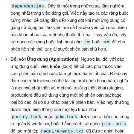
dependencies
. Đây là một trong những sai lầm nghiêm
trọng nhất trong việc đóng gói. Việc này tạo ra các ràng buộc
cứng nhắc, dễ dàng dẫn đến xung đột khi một ứng dụng cố
gắng sử dụng hai thư viện mà cả hai đều yêu cầu các phiên
bản khác nhau của một phụ thuộc thứ ba. Thay vào đó, hãy
sử dụng các ràng buộc linh hoạt như
~=
hoặc
>=
để cho
phép hệ sinh thái tự giải quyết phiên bản phù hợp.
Đối với Ứng dụng (Applications)
: Ngược lại, đối với các
ứng dụng cuối, việc
khóa
(lock) tất cả các phụ thuộc vào
các phiên bản chính xác là một thực hành tốt nhất. Điều này
đảm bảo môi trường có thể tái lập một cách hoàn hảo, nghĩa
là mọi nhà phát triển và mọi môi trường triển khai (staging,
production) đều sử dụng cùng một bộ phiên bản package,
loại bỏ các lỗi do sự khác biệt về phiên bản. Việc này thường
được thực hiện thông qua một tệp khóa như
poetry.lock
hoặc
pdm.lock
được tạo ra bởi các công
cụ quản lý workflow, hoặc bằng cách sử dụng
pip-tools
để tạo một tệp
requirements.txt
đã được ghim hoàn