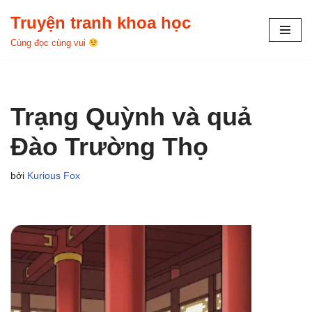
Truyện tranh khoa học
Chuyển
Cùng đọc cùng vui
tới
nội
dung
Trạng Quỳnh và quả
Đào Trường Thọ
bởi
Kurious Fox