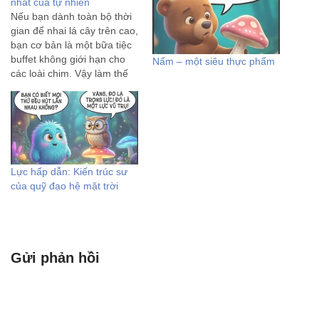
nhất của tự nhiên
Nếu bạn dành toàn bộ thời
gian để nhai lá cây trên cao,
bạn cơ bản là một bữa tiệc
buffet không giới hạn cho
Nấm – một siêu thực phẩm
các loài chim. Vậy làm thế
nào để sống sót? Bạn trở
thành bậc thầy ngụy trang
tối thượng. Chào mừng sự
xuất hiện của…
Lực hấp dẫn: Kiến trúc sư
của quỹ đạo hệ mặt trời
Gửi phản hồi