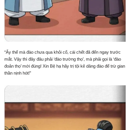
“Ấy thế mà đào chưa qua khỏi cổ, cái chết đã đến ngay trước
mắt. Vậy thì đây đâu phải ‘đào trường thọ’, mà phải gọi là ‘đào
đoản thọ’ mới đúng! Xin Bệ hạ hãy trị tội kẻ dâng đào để trừ gian
thần nịnh hót!”