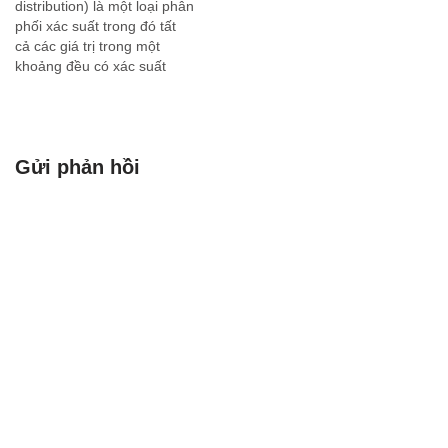
distribution) là một loại phân
phối xác suất trong đó tất
cả các giá trị trong một
khoảng đều có xác suất
xuất hiện bằng nhau. Có hai
loại phân phối đều chính: 1.
Phân phối đều rời rạc
(Discrete Uniform
Gửi phản hồi
Distribution): Đây là phân
phối…