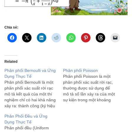
Chia sẻ:
Related
Phân phối Bernoulli và Ứng
Phân phối Poisson
Dụng Thực Tế
Phân phối Poisson là một
Phân phối Bernoulli là một
phân phối xác suất rời rạc,
phân phối xác suất rời rạc
thường được sử dụng để
mô tả kết quả của một thí
mô tả số lần xảy ra của một
nghiệm chỉ có hai khả năng
sự kiện trong một khoảng
xảy ra: thành công (ký hiệu
thời gian cố định hoặc trong
là 1) hoặc thất bại (ký hiệu
một không gian cố định, khi
Phân Phối Đều và Ứng
là 0). Phân phối này được
các sự kiện này xảy ra độc
Dụng Thực Tế
đặt theo tên nhà toán học
lập với…
Phân phối đều (Uniform
Thụy…