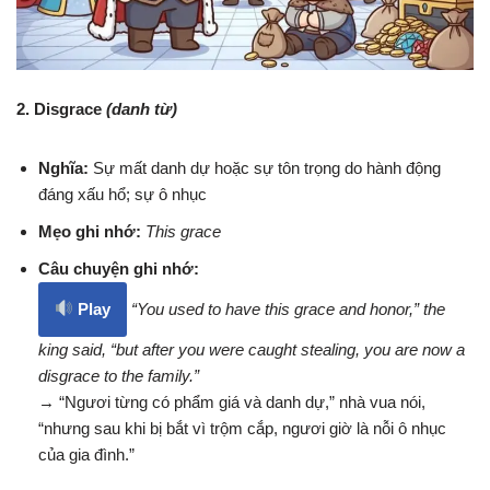
2. Disgrace
(danh từ)
Nghĩa:
Sự mất danh dự hoặc sự tôn trọng do hành động
đáng xấu hổ; sự ô nhục
Mẹo ghi nhớ:
This grace
Câu chuyện ghi nhớ:
Play
“You used to have this grace and honor,” the
king said, “but after you were caught stealing, you are now a
disgrace to the family.”
→ “Ngươi từng có phẩm giá và danh dự,” nhà vua nói,
“nhưng sau khi bị bắt vì trộm cắp, ngươi giờ là nỗi ô nhục
của gia đình.”