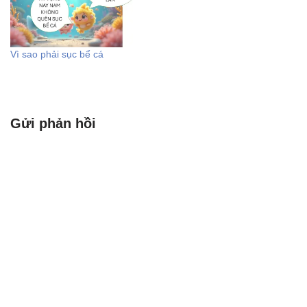
chật quá, kéo mãi mới lên
đến tai.LooseRộngLuMặc
cái váy rộng thùng thình
Vì sao phải sục bể cá
nhìn như cái lu nước di
động.TryThửTraiMời…
Gửi phản hồi