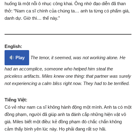
huống là một nỗi ô nhục công khai. Ông nhớ đạo diễn đã than
thở: “Nam ca sĩ chính của chúng ta… anh ta từng có phẩm giá,
danh dự. Giờ thì… thế này.”
English:
Play
The tenor, it seemed, was not working alone. He
had an accomplice, someone who helped him steal the
priceless artifacts. Miles knew one thing: that partner was surely
not experiencing a calm bliss right now. They had to be terrified.
Tiếng Việt:
Có vẻ như nam ca sĩ không hành động một mình. Anh ta có một
đồng phạm, người đã giúp anh ta đánh cắp những hiện vật vô
giá. Miles biết một điều: kẻ đồng phạm đó chắc chắn không
cảm thấy bình yên lúc này. Họ phải đang rất sợ hãi.