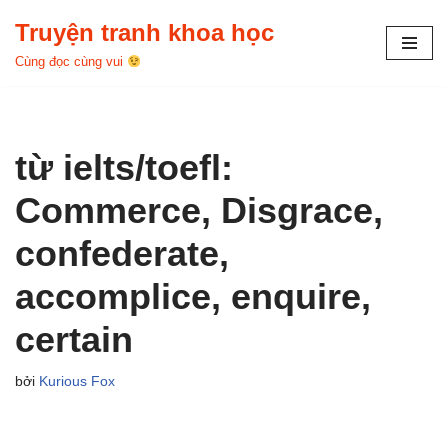
Truyện tranh khoa học
Chuyển
Cùng đọc cùng vui
tới
nội
dung
từ ielts/toefl:
Commerce, Disgrace,
confederate,
accomplice, enquire,
certain
bởi
Kurious Fox