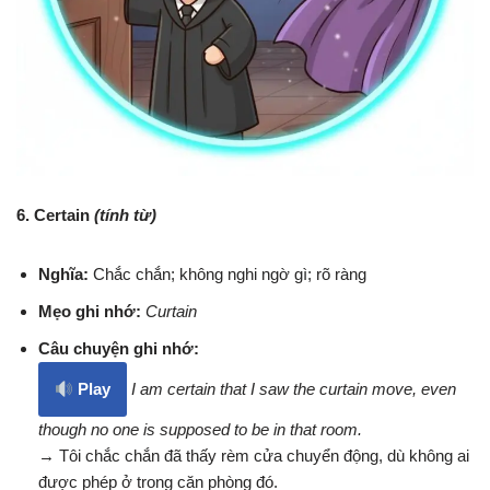
6. Certain
(tính từ)
Nghĩa:
Chắc chắn; không nghi ngờ gì; rõ ràng
Mẹo ghi nhớ:
Curtain
Câu chuyện ghi nhớ:
Play
I am certain that I saw the curtain move, even
though no one is supposed to be in that room.
→ Tôi chắc chắn đã thấy rèm cửa chuyển động, dù không ai
được phép ở trong căn phòng đó.