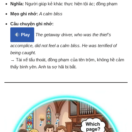
Nghĩa:
Người giúp kẻ khác thực hiện tội ác; đồng phạm
Mẹo ghi nhớ:
A calm bliss
Câu chuyện ghi nhớ:
Play
The getaway driver, who was the thief’s
accomplice, did not feel a calm bliss. He was terrified of
being caught.
→ Tài xế tẩu thoát, đồng phạm của tên trộm, không hề cảm
thấy bình yên. Anh ta sợ hãi bị bắt.