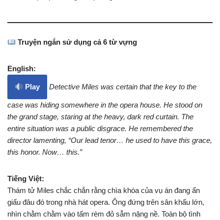
Truyện ngắn sử dụng cả 6 từ vựng
English:
Play
Detective Miles was certain that the key to the
case was hiding somewhere in the opera house. He stood on
the grand stage, staring at the heavy, dark red curtain. The
entire situation was a public disgrace. He remembered the
director lamenting, “Our lead tenor… he used to have this grace,
this honor. Now… this.”
Tiếng Việt:
Thám tử Miles chắc chắn rằng chìa khóa của vụ án đang ẩn
giấu đâu đó trong nhà hát opera. Ông đứng trên sân khấu lớn,
nhìn chằm chằm vào tấm rèm đỏ sẫm nặng nề. Toàn bộ tình