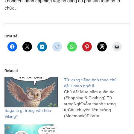
không chỉ đánh cắp hiện vật; họ đang cố phá sản toàn bộ tổ
chức.
Chia sẻ:
Related
Từ vựng tiếng Anh theo chủ
đề + mẹo nhớ II
Chủ đề: Mua sắm quần áo
(Shopping & Clothing) Từ
vựngNghĩaÂm thanh tương
tựCâu chuyện liên tưởng
Saga là gì trong văn hóa
(Mnemonic)FitVừa
Viking?
vặnPhítCái áo này mặc vào
người vừa khít (phít), đẹp
quá.TightChậtTaiCái quần