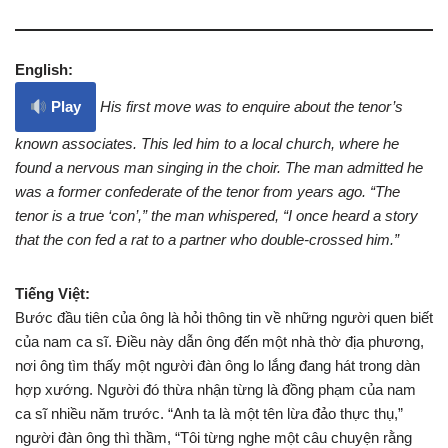
English:
Play
His first move was to enquire about the tenor’s
known associates. This led him to a local church, where he
found a nervous man singing in the choir. The man admitted he
was a former confederate of the tenor from years ago. “The
tenor is a true ‘con’,” the man whispered, “I once heard a story
that the con fed a rat to a partner who double-crossed him.”
Tiếng Việt:
Bước đầu tiên của ông là hỏi thông tin về những người quen biết
của nam ca sĩ. Điều này dẫn ông đến một nhà thờ địa phương,
nơi ông tìm thấy một người đàn ông lo lắng đang hát trong dàn
hợp xướng. Người đó thừa nhận từng là đồng phạm của nam
ca sĩ nhiều năm trước. “Anh ta là một tên lừa đảo thực thụ,”
người đàn ông thì thầm, “Tôi từng nghe một câu chuyện rằng