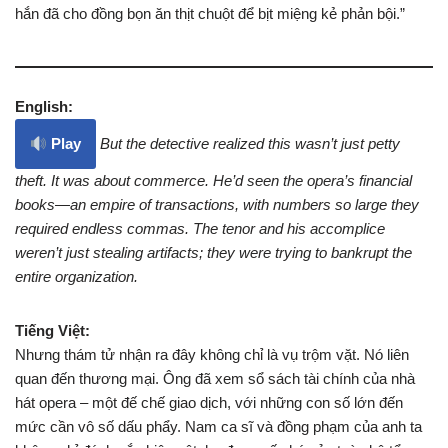
hắn đã cho đồng bọn ăn thịt chuột để bịt miệng kẻ phản bội.”
English:
Play
But the detective realized this wasn’t just petty
theft. It was about commerce. He’d seen the opera’s financial
books—an empire of transactions, with numbers so large they
required endless commas. The tenor and his accomplice
weren’t just stealing artifacts; they were trying to bankrupt the
entire organization.
Tiếng Việt:
Nhưng thám tử nhận ra đây không chỉ là vụ trộm vặt. Nó liên
quan đến thương mại. Ông đã xem sổ sách tài chính của nhà
hát opera – một đế chế giao dịch, với những con số lớn đến
mức cần vô số dấu phẩy. Nam ca sĩ và đồng phạm của anh ta