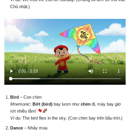
Chủ nhật.)
Bird
– Con chim
Mnemonic
:
Bớt (bird)
bay lượn như
chim
đi, máy bay giờ
rớt nhiều lắm!
Ví dụ
: The bird flies in the sky. (Con chim bay trên bầu trời.)
Dance
– Nhảy múa