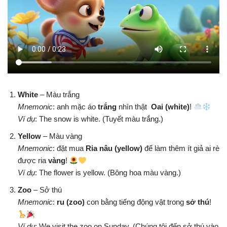
White
– Màu trắng
Mnemonic
: anh mặc áo
trắng
nhìn thật
Oai (white)
!
Ví dụ
: The snow is white. (Tuyết màu trắng.)
Yellow
– Màu vàng
Mnemonic
: đặt mua
Ria nâu (yellow)
để làm thêm ít giả ai rè
được ria
vàng
!
Ví dụ
: The flower is yellow. (Bông hoa màu vàng.)
Zoo
– Sở thú
Mnemonic
:
ru (zoo)
con bằng tiếng động vật trong
sở thú
!
Ví dụ
: We visit the zoo on Sunday. (Chúng tôi đến sở thú vào