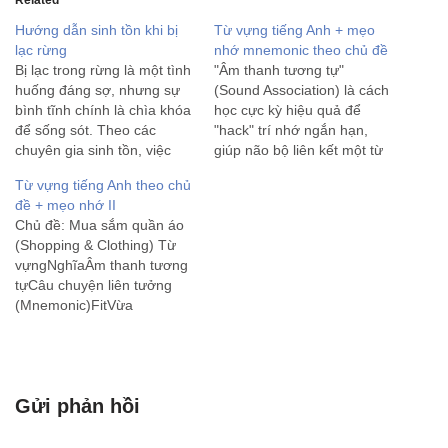
Hướng dẫn sinh tồn khi bị
Từ vựng tiếng Anh + mẹo
lạc rừng
nhớ mnemonic theo chủ đề
Bị lạc trong rừng là một tình
"Âm thanh tương tự"
huống đáng sợ, nhưng sự
(Sound Association) là cách
bình tĩnh chính là chìa khóa
học cực kỳ hiệu quả để
để sống sót. Theo các
"hack" trí nhớ ngắn hạn,
chuyên gia sinh tồn, việc
giúp não bộ liên kết một từ
hoảng loạn sẽ đốt cháy
mới xa lạ với những âm
Từ vựng tiếng Anh theo chủ
năng lượng và dẫn đến
thanh quen thuộc trong
đề + mẹo nhớ II
những quyết định sai lầm.
tiếng mẹ đẻ. Dưới đây là
Chủ đề: Mua sắm quần áo
Dưới đây là quy trình xử
danh sách các từ vựng
(Shopping & Clothing) Từ
lý…
tiếng Anh thông…
vựngNghĩaÂm thanh tương
tựCâu chuyện liên tưởng
(Mnemonic)FitVừa
vặnPhítCái áo này mặc vào
người vừa khít (phít), đẹp
quá.TightChậtTaiCái quần
chật quá, kéo mãi mới lên
Gửi phản hồi
đến tai.LooseRộngLuMặc
cái váy rộng thùng thình
nhìn như cái lu nước di