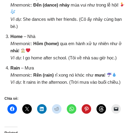
Mnemonic
:
Đến (dance) nhảy
múa vui như trong lễ hội!
Ví dụ
: She dances with her friends. (Cô ấy nhảy cùng bạn
bè.)
Home
– Nhà
Mnemonic
:
Hôm (home)
qua em hành xử tự nhiên như ở
nhà
!
Ví dụ
: I go home after school. (Tôi về nhà sau giờ học.)
Rain
– Mưa
Mnemonic
:
Rên (rain)
rỉ xong nó khóc như
mưa
!
Ví dụ
: It rains in the afternoon. (Trời mưa vào buổi chiều.)
Chia sẻ:
Related