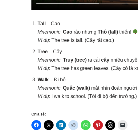
Tall
– Cao
Mnemonic
:
Cao
ráo nhưng
Thô (tall)
thiển!
Ví dụ
: The tree is tall. (Cây rất cao.)
Tree
– Cây
Mnemonic
:
Truy (tree)
ra cái
cây
nhiều chuyện
Ví dụ
: The tree has green leaves. (Cây có lá x
Walk
– Đi bộ
Mnemonic
:
Quắc (walk)
mắt nhìn đoàn người
Ví dụ
: I walk to school. (Tôi đi bộ đến trường.)
Chia sẻ: