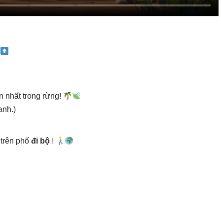
 nhất trong rừng!
anh.)
 trên phố
đi bộ
!