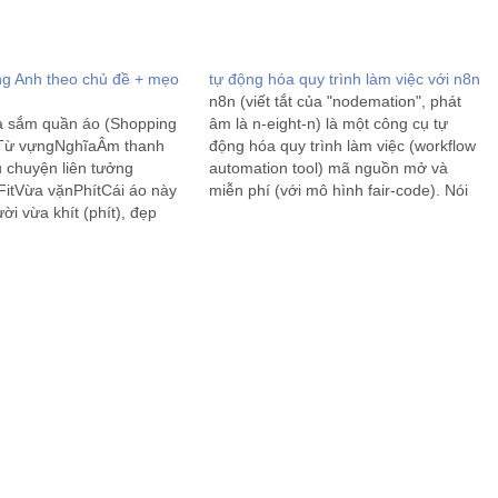
ng Anh theo chủ đề + mẹo
tự động hóa quy trình làm việc với n8n
n8n (viết tắt của "nodemation", phát
a sắm quần áo (Shopping
âm là n-eight-n) là một công cụ tự
 Từ vựngNghĩaÂm thanh
động hóa quy trình làm việc (workflow
 chuyện liên tưởng
automation tool) mã nguồn mở và
itVừa vặnPhítCái áo này
miễn phí (với mô hình fair-code). Nói
i vừa khít (phít), đẹp
một cách dễ hiểu, n8n giúp bạn kết nối
ậtTaiCái quần chật quá,
các ứng dụng, dịch vụ và dữ…
 lên đến
ngLuMặc cái váy rộng
nhìn như cái lu nước di
ửTraiMời…