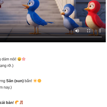
g dám nói!
rạng rỡ.)
rừng
Săn (sun)
bắn!
m nay.)
cái bàn
!