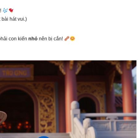
!
bài hát vui.)
phải con kiến
nhỏ
nên bị cắn!