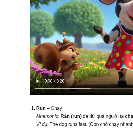
Run
– Chạy
Mnemonic
:
Răn (run)
đe dữ quá người ta
ch
Ví dụ
: The dog runs fast. (Con chó chạy nhanh