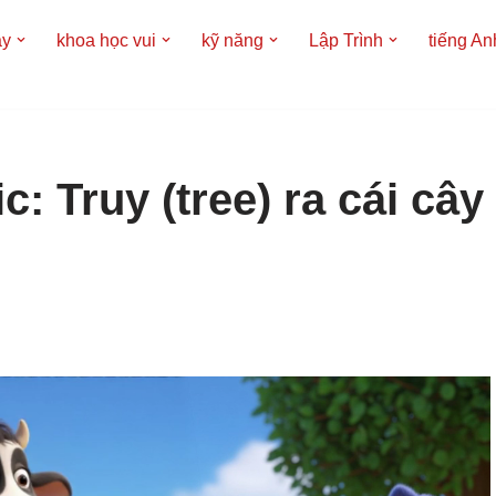
áy
khoa học vui
kỹ năng
Lập Trình
tiếng An
 Truy (tree) ra cái cây