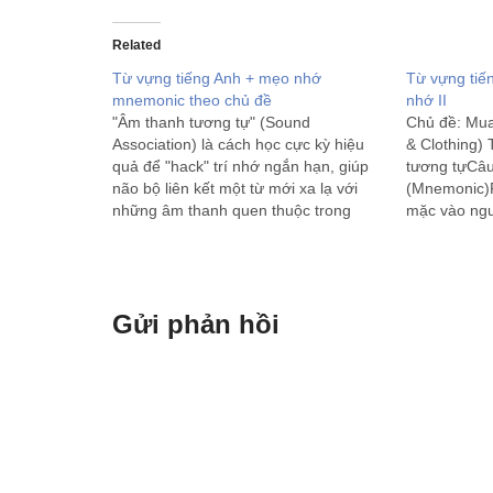
Related
Từ vựng tiếng Anh + mẹo nhớ
Từ vựng tiế
mnemonic theo chủ đề
nhớ II
"Âm thanh tương tự" (Sound
Chủ đề: Mu
Association) là cách học cực kỳ hiệu
& Clothing)
quả để "hack" trí nhớ ngắn hạn, giúp
tương tựCâu
não bộ liên kết một từ mới xa lạ với
(Mnemonic)F
những âm thanh quen thuộc trong
mặc vào ngườ
tiếng mẹ đẻ. Dưới đây là danh sách
quá.TightCh
các từ vựng tiếng Anh thông…
kéo mãi mới
tai.LooseRộ
thùng thình 
Gửi phản hồi
động.TryTh