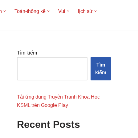
h
Toán-thống kê
Vui
lịch sử
Tìm kiếm
Tìm
kiếm
Tải ứng dụng Truyện Tranh Khoa Học
KSML trên Google Play
Recent Posts