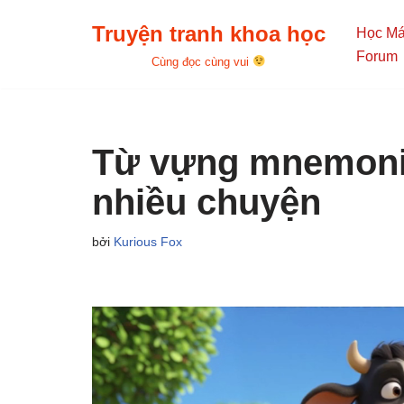
Truyện tranh khoa học
Học M
Chuyển
Forum
Cùng đọc cùng vui
tới
nội
dung
Từ vựng mnemonic:
nhiều chuyện
bởi
Kurious Fox