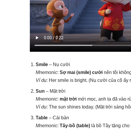
Smile
– Nụ cười
Mnemonic
:
Sợ mai (smile)
cười
nên tôi khôn
Ví dụ
: Her smile is bright. (Nụ cười của cô ấy 
Sun
– Mặt trời
Mnemonic
:
mặt trời
mới mọc, anh ta đã vào 
Ví dụ
: The sun shines today. (Mặt trời sáng hô
Table
– Cái bàn
Mnemonic
:
Tây-bồ (table)
là bồ Tây tặng cho