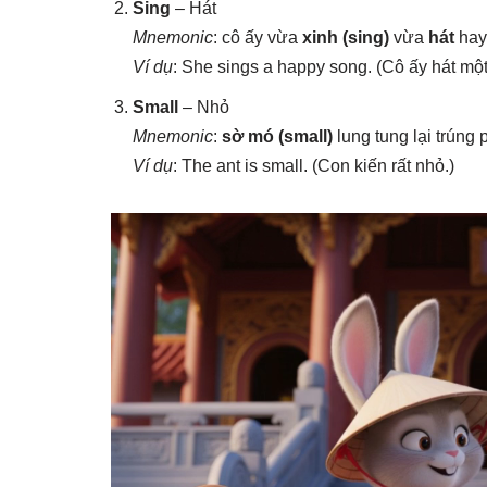
Sing
– Hát
Mnemonic
: cô ấy vừa
xinh (sing)
vừa
hát
hay
Ví dụ
: She sings a happy song. (Cô ấy hát một 
Small
– Nhỏ
Mnemonic
:
sờ mó (small)
lung tung lại trúng 
Ví dụ
: The ant is small. (Con kiến rất nhỏ.)