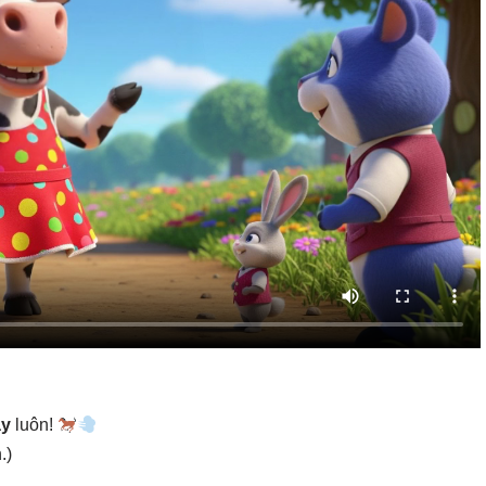
ạy
luôn!
.)