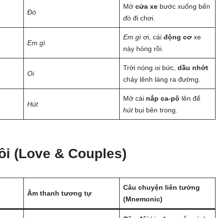
Mở
cửa xe
bước xuống bến
Đò
đò
đi chơi.
Em gì
ơi, cái
động cơ
xe
Em gì
này hỏng rồi.
Trời nóng
oi
bức,
dầu nhớt
Oi
chảy lênh láng ra đường.
Mở cái
nắp ca-pô
lên để
Hút
hút
bụi bên trong.
ôi (Love & Couples)
Câu chuyện liên tưởng
Âm thanh tương tự
(Mnemonic)