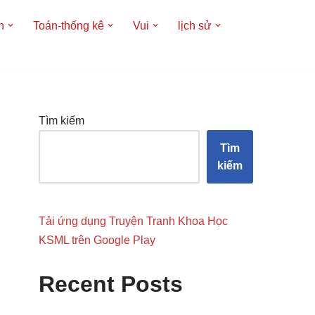
h
Toán-thống kê
Vui
lịch sử
Tìm kiếm
Tìm
kiếm
Tải ứng dụng Truyện Tranh Khoa Học
KSML trên Google Play
Recent Posts