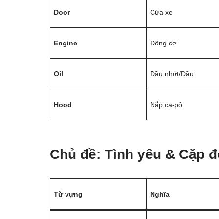
Door
Cửa xe
Engine
Động cơ
Oil
Dầu nhớt/Dầu
Hood
Nắp ca-pô
Chủ đề: Tình yêu & Cặp đ
Từ vựng
Nghĩa