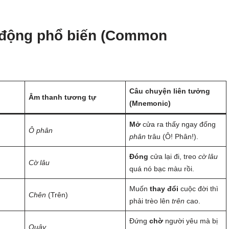
 động phổ biến (Common
Câu chuyện liên tưởng
Âm thanh tương tự
(Mnemonic)
Mở
cửa ra thấy ngay đống
Ô phân
phân
trâu (Ô! Phân!).
Đóng
cửa lại đi, treo
cờ lâu
Cờ lâu
quá nó bạc màu rồi.
Muốn
thay đổi
cuộc đời thì
Chên
(Trên)
phải trèo lên
trên
cao.
Đứng
chờ
người yêu mà bị
Quây