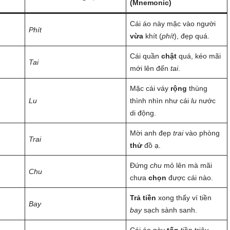
(Mnemonic)
Cái áo này mặc vào người
Phít
vừa
khít (
phít
), đẹp quá.
Cái quần
chật
quá, kéo mãi
Tai
mới lên đến
tai
.
Mặc cái váy
rộng
thùng
Lu
thình nhìn như cái
lu
nước
di động.
Mời anh đẹp
trai
vào phòng
Trai
thử
đồ ạ.
Đứng
chu
mỏ lên mà mãi
Chu
chưa
chọn
được cái nào.
Trả tiền
xong thấy ví tiền
Bay
bay
sạch sành sanh.