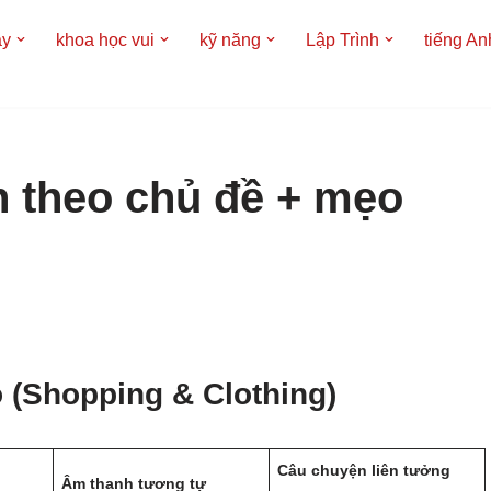
áy
khoa học vui
kỹ năng
Lập Trình
tiếng An
h theo chủ đề + mẹo
 (Shopping & Clothing)
Câu chuyện liên tưởng
Âm thanh tương tự