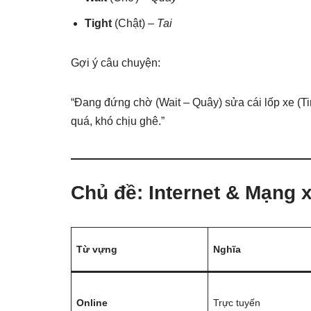
Tight
(Chật) –
Tai
Gợi ý câu chuyện:
“Đang đứng chờ (Wait – Quây) sửa cái lốp xe (Tire
quá, khó chịu ghê.”
Chủ đề: Internet & Mạng x
Từ vựng
Nghĩa
Online
Trực tuyến