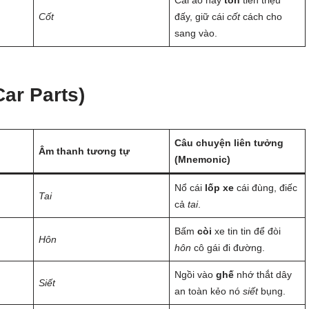
Cái áo này
tốn
tiền triệu
Cốt
đấy, giữ cái
cốt
cách cho
sang vào.
ar Parts)
Câu chuyện liên tưởng
Âm thanh tương tự
(Mnemonic)
Nổ cái
lốp xe
cái đùng, điếc
Tai
cả
tai
.
Bấm
còi
xe tin tin để đòi
Hôn
hôn
cô gái đi đường.
Ngồi vào
ghế
nhớ thắt dây
Siết
an toàn kẻo nó
siết
bụng.