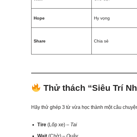
Hope
Hy vọng
Share
Chia sẻ
Thử thách “Siêu Trí N
Hãy thử ghép 3 từ vừa học thành một câu chuyệ
Tire
(Lốp xe) –
Tai
Wait
(Chờ) –
Quây