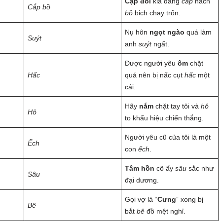
Cặp đôi
kia đang
cắp
nách
Cắp bồ
bồ
bịch chạy trốn.
Nụ hôn
ngọt ngào
quá làm
Suýt
anh
suýt
ngất.
Được người yêu
ôm
chặt
Hấc
quá nên bị nấc cụt
hấc
một
cái.
Hãy
nắm
chặt tay tôi và
hô
Hô
to khẩu hiệu chiến thắng.
Người yêu cũ của tôi là một
Ếch
con
ếch
.
Tâm hồn
cô ấy
sâu
sắc như
Sâu
đại dương.
Gọi vợ là “
Cưng
” xong bị
Bê
bắt
bê
đồ mệt nghỉ.