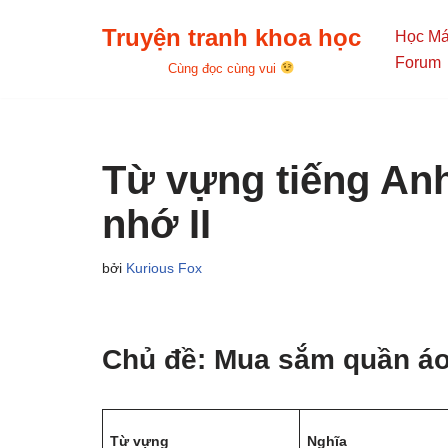
Truyện tranh khoa học
Học M
Chuyển
Forum
Cùng đọc cùng vui
tới
nội
dung
Từ vựng tiếng An
nhớ II
bởi
Kurious Fox
Chủ đề: Mua sắm quần áo
Từ vựng
Nghĩa