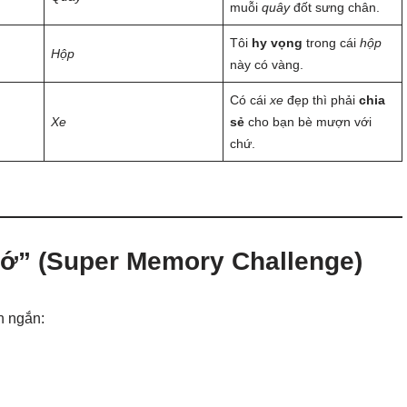
muỗi
quây
đốt sưng chân.
Tôi
hy vọng
trong cái
hộp
Hộp
này có vàng.
Có cái
xe
đẹp thì phải
chia
Xe
sẻ
cho bạn bè mượn với
chứ.
hớ” (Super Memory Challenge)
n ngắn: