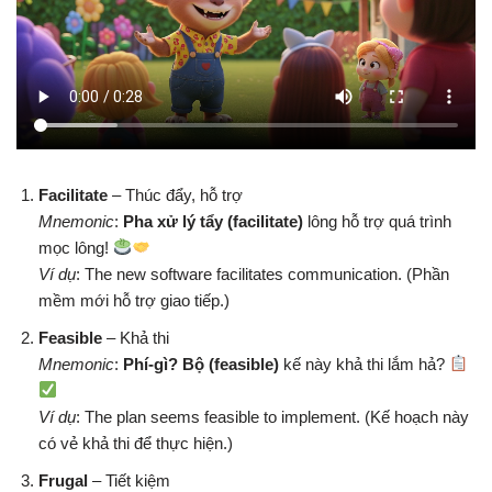
Facilitate
– Thúc đẩy, hỗ trợ
Mnemonic
:
Pha xử lý tẩy (facilitate)
lông hỗ trợ quá trình
mọc lông!
Ví dụ
: The new software facilitates communication. (Phần
mềm mới hỗ trợ giao tiếp.)
Feasible
– Khả thi
Mnemonic
:
Phí-gì? Bộ (feasible)
kế này khả thi lắm hả?
Ví dụ
: The plan seems feasible to implement. (Kế hoạch này
có vẻ khả thi để thực hiện.)
Frugal
– Tiết kiệm