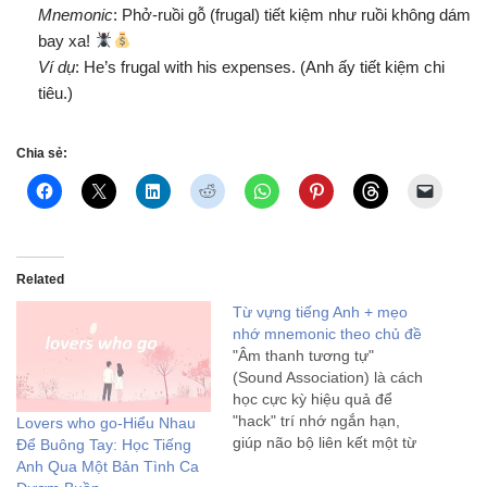
Mnemonic
: Phở-ruồi gỗ (frugal) tiết kiệm như ruồi không dám
bay xa!
Ví dụ
: He’s frugal with his expenses. (Anh ấy tiết kiệm chi
tiêu.)
Chia sẻ:
Related
Từ vựng tiếng Anh + mẹo
nhớ mnemonic theo chủ đề
"Âm thanh tương tự"
(Sound Association) là cách
học cực kỳ hiệu quả để
"hack" trí nhớ ngắn hạn,
Lovers who go-Hiểu Nhau
giúp não bộ liên kết một từ
Để Buông Tay: Học Tiếng
mới xa lạ với những âm
Anh Qua Một Bản Tình Ca
thanh quen thuộc trong