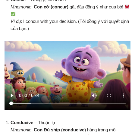
Mnemonic
:
Con cờ (concur)
gật đầu đồng ý như cua bò!
Ví dụ
: I concur with your decision. (Tôi đồng ý với quyết định
của bạn.)
Conducive
– Thuận lợi
Mnemonic
:
Con Đú ship (conducive)
hàng trong môi