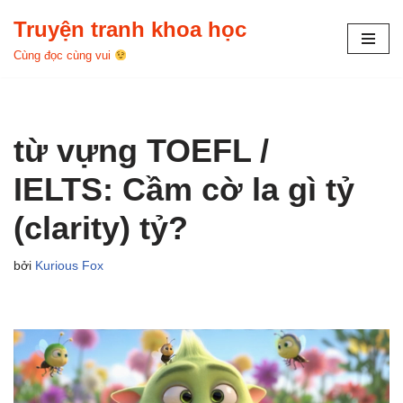
Truyện tranh khoa học
Chuyển
Cùng đọc cùng vui
tới
nội
dung
từ vựng TOEFL /
IELTS: Cầm cờ la gì tỷ
(clarity) tỷ?
bởi
Kurious Fox