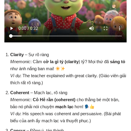
Clarity
– Sự rõ ràng
Mnemonic
: Cầm
cờ la gì tỷ (clarity
) tỷ? Mọi thứ đã
sáng tỏ
như ánh nắng ban mai!
Ví dụ
: The teacher explained with great clarity. (Giáo viên giải
thích rất rõ ràng.)
Coherent
– Mạch lạc, rõ ràng
Mnemonic
:
Cô Hê rần (coherent)
cho thằng bé một trận,
bảo nó phải nói chuyện
mạch lạc
hơn!
Ví dụ
: His speech was coherent and persuasive. (Bài phát
biểu của anh ấy mạch lạc và thuyết phục.)
Concur
– Đồng ý, tán thành