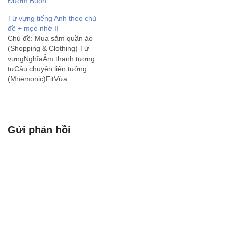
Đượm Buồn
tiếng mẹ đẻ. Dưới đây là
Từ vựng tiếng Anh theo chủ
danh sách các từ vựng
đề + mẹo nhớ II
tiếng Anh thông…
Chủ đề: Mua sắm quần áo
(Shopping & Clothing) Từ
vựngNghĩaÂm thanh tương
tựCâu chuyện liên tưởng
(Mnemonic)FitVừa
vặnPhítCái áo này mặc vào
người vừa khít (phít), đẹp
quá.TightChậtTaiCái quần
chật quá, kéo mãi mới lên
Gửi phản hồi
đến tai.LooseRộngLuMặc
cái váy rộng thùng thình
nhìn như cái lu nước di
động.TryThửTraiMời…