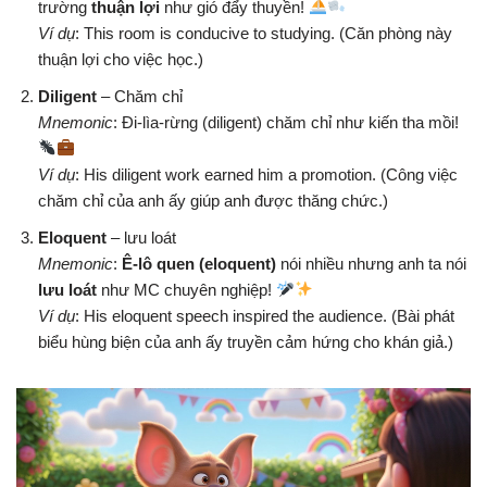
trường
thuận lợi
như gió đẩy thuyền!
Ví dụ
: This room is conducive to studying. (Căn phòng này
thuận lợi cho việc học.)
Diligent
– Chăm chỉ
Mnemonic
: Đi-lìa-rừng (diligent) chăm chỉ như kiến tha mồi!
Ví dụ
: His diligent work earned him a promotion. (Công việc
chăm chỉ của anh ấy giúp anh được thăng chức.)
Eloquent
– lưu loát
Mnemonic
:
Ê-lô quen (eloquent)
nói nhiều nhưng anh ta nói
lưu loát
như MC chuyên nghiệp!
Ví dụ
: His eloquent speech inspired the audience. (Bài phát
biểu hùng biện của anh ấy truyền cảm hứng cho khán giả.)