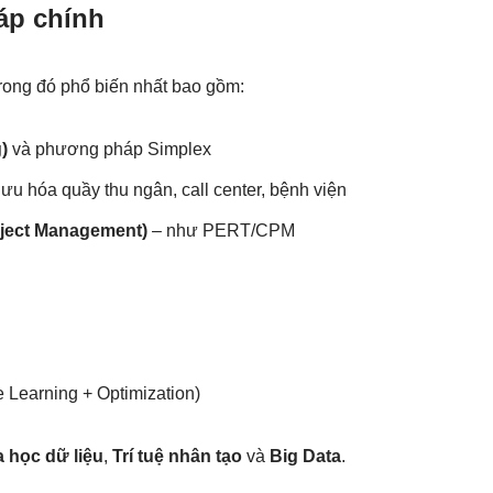
áp chính
 trong đó phổ biến nhất bao gồm:
)
và phương pháp Simplex
 ưu hóa quầy thu ngân, call center, bệnh viện
oject Management)
– như PERT/CPM
 Learning + Optimization)
 học dữ liệu
,
Trí tuệ nhân tạo
và
Big Data
.