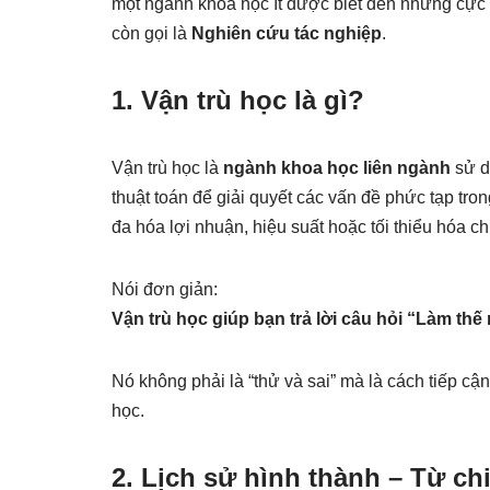
một ngành khoa học ít được biết đến nhưng cự
còn gọi là
Nghiên cứu tác nghiệp
.
1. Vận trù học là gì?
Vận trù học là
ngành khoa học liên ngành
sử d
thuật toán để giải quyết các vấn đề phức tạp trong
đa hóa lợi nhuận, hiệu suất hoặc tối thiểu hóa chi
Nói đơn giản:
Vận trù học giúp bạn trả lời câu hỏi “Làm thế
Nó không phải là “thử và sai” mà là cách tiếp cậ
học.
2. Lịch sử hình thành – Từ ch