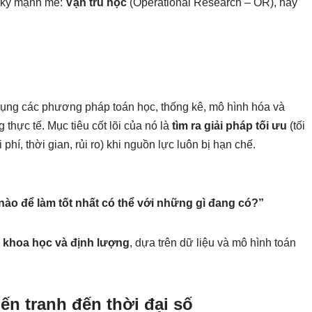
c kỳ mạnh mẽ:
Vận trù học
(Operational Research – OR), hay
ụng các phương pháp toán học, thống kê, mô hình hóa và
 thực tế. Mục tiêu cốt lõi của nó là
tìm ra giải pháp tối ưu
(tối
 phí, thời gian, rủi ro) khi nguồn lực luôn bị hạn chế.
 nào để làm tốt nhất có thể với những gì đang có?”
n
khoa học và định lượng
, dựa trên dữ liệu và mô hình toán
iến tranh đến thời đại số