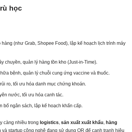
trù học
 hàng (như Grab, Shopee Food), lập kế hoạch lịch trình máy
y chuyền, quản lý hàng tồn kho (Just-in-Time).
chữa bệnh, quản lý chuỗi cung ứng vaccine và thuốc.
 rủi ro, tối ưu hóa danh mục chứng khoán.
yên nước, tối ưu hóa canh tác.
ân bổ ngân sách, lập kế hoạch khẩn cấp.
y càng nhiều trong
logistics
,
sản xuất xuất khẩu
,
hàng
n và startup công nghệ đang sử dụng OR để cạnh tranh hiệu