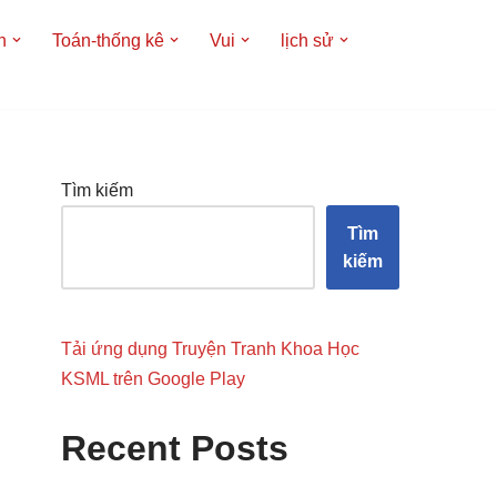
h
Toán-thống kê
Vui
lịch sử
Tìm kiếm
Tìm
kiếm
Tải ứng dụng Truyện Tranh Khoa Học
KSML trên Google Play
Recent Posts