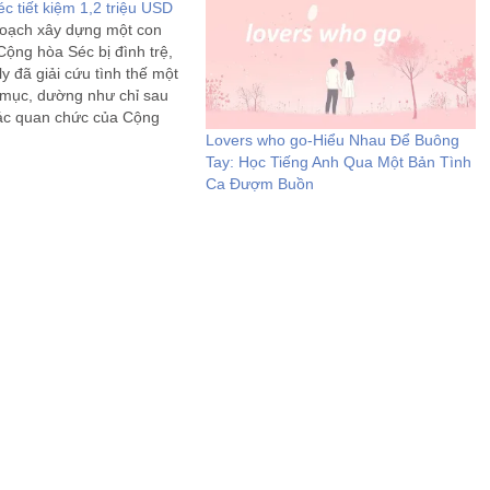
c tiết kiệm 1,2 triệu USD
hoạch xây dựng một con
Cộng hòa Séc bị đình trệ,
ly đã giải cứu tình thế một
mục, dường như chỉ sau
ác quan chức của Cộng
g lâm vào ngõ cụt. Mặc
Lovers who go-Hiểu Nhau Để Buông
Tay: Học Tiếng Anh Qua Một Bản Tình
Ca Đượm Buồn