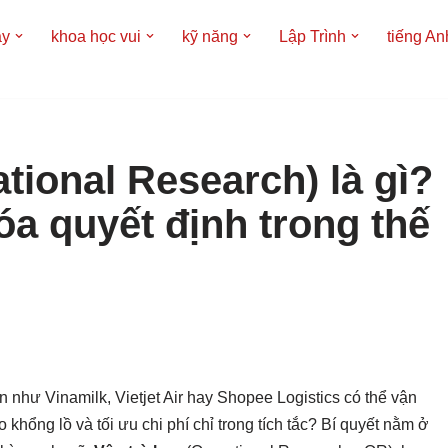
áy
khoa học vui
kỹ năng
Lập Trình
tiếng An
tional Research) là gì?
óa quyết định trong thế
n như Vinamilk, Vietjet Air hay Shopee Logistics có thể vận
khổng lồ và tối ưu chi phí chỉ trong tích tắc? Bí quyết nằm ở