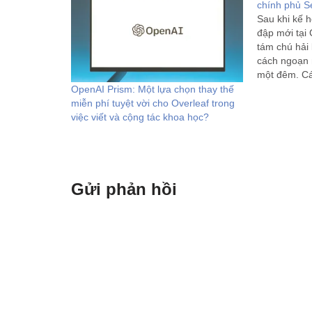
chính phủ Sé
Sau khi kế 
đập mới tại 
tám chú hải 
cách ngoạn 
một đêm. C
hòa Séc từn
OpenAI Prism: Một lựa chọn thay thế
dù…
miễn phí tuyệt vời cho Overleaf trong
việc viết và cộng tác khoa học?
Gửi phản hồi