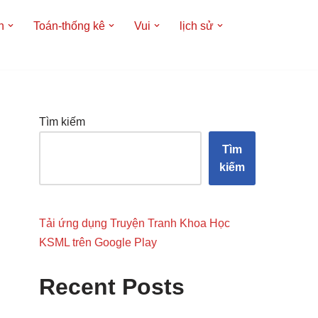
h
Toán-thống kê
Vui
lịch sử
Tìm kiếm
Tìm
kiếm
Tải ứng dụng Truyện Tranh Khoa Học
KSML trên Google Play
Recent Posts