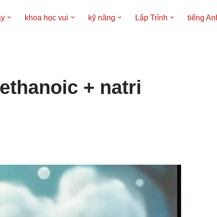
áy
khoa học vui
kỹ năng
Lập Trình
tiếng An
 ethanoic + natri