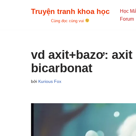
Truyện tranh khoa học
Học M
Chuyển
Forum
Cùng đọc cùng vui
tới
nội
dung
vd axit+bazơ: axit
bicarbonat
bởi
Kurious Fox