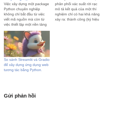
Việc xây dựng một package
phân phối xác suất rời rạc
Python chuyên nghiệp
mô tả kết quả của một thí
không chỉ bắt đầu từ việc
nghiệm chỉ có hai khả năng
viết mã nguồn mà còn từ
xảy ra: thành công (ký hiệu
việc thiết lập một nền tảng
là 1) hoặc thất bại (ký hiệu
vững chắc về cấu trúc và tổ
là 0). Phân phối này được
chức. Một nền tảng được
đặt theo tên nhà toán học
thiết kế tốt sẽ đảm bảo tính
Thụy…
dễ bảo trì, khả năng…
So sánh Streamlit và Gradio
để xây dựng ứng dụng web
tương tác bằng Python.
Gửi phản hồi