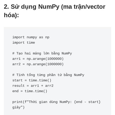
2.
Sử dụng NumPy (ma trận/vector
hóa):
import numpy as np

import time

# Tạo hai mảng lớn bằng NumPy

arr1 = np.arange(1000000)

arr2 = np.arange(1000000)

# Tính tổng từng phần tử bằng NumPy

start = time.time()

result = arr1 + arr2

end = time.time()

print(f"Thời gian dùng NumPy: {end - start} 
giây")