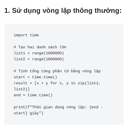
1.
Sử dụng vòng lặp thông thường:
import time

# Tạo hai danh sách lớn

list1 = range(1000000)

list2 = range(1000000)

# Tính tổng từng phần tử bằng vòng lặp

start = time.time()

result = [x + y for x, y in zip(list1, 
list2)]

end = time.time()

print(f"Thời gian dùng vòng lặp: {end - 
start} giây")