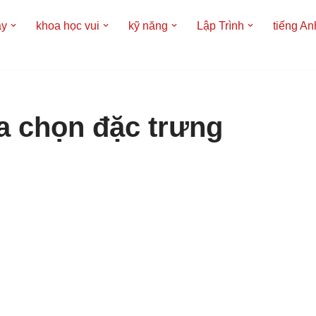
áy
khoa học vui
kỹ năng
Lập Trình
tiếng An
ựa chọn đặc trưng