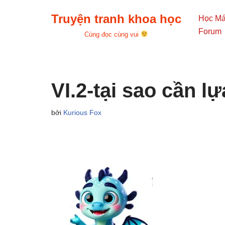
Truyện tranh khoa học
Học M
Chuyển
Forum
Cùng đọc cùng vui
tới
nội
dung
VI.2-tại sao cần l
bởi
Kurious Fox