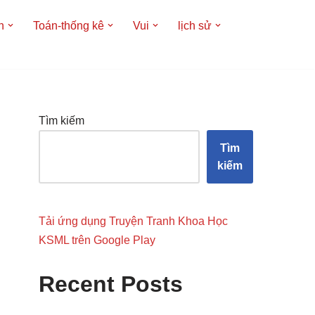
h
Toán-thống kê
Vui
lịch sử
Tìm kiếm
Tìm
kiếm
Tải ứng dụng Truyện Tranh Khoa Học
KSML trên Google Play
Recent Posts