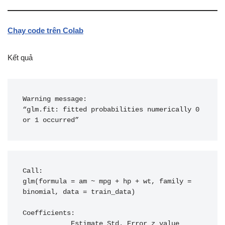
Chạy code trên Colab
Kết quả
Warning message:

“glm.fit: fitted probabilities numerically 0 
Call:
glm(formula = am ~ mpg + hp + wt, family = 
binomial, data = train_data)
Coefficients:
            Estimate Std. Error z value 