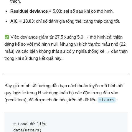
thích.
Residual deviance
= 5.03: sai số sau khi có mô hình.
AIC = 13.03
: chỉ số đánh giá tổng thể, càng thấp càng tốt.
Việc deviance giảm từ 27.5 xuống 5.0 → mô hình cải thiện
đáng kể so với mô hình null. Nhưng vì kích thước mẫu nhỏ (22
mẫu) và các biến không thật sự có ý nghĩa thống kê → cần thận
trọng khi sử dụng kết quả này.
Bây giờ mình sẽ hướng dẫn bạn cách huấn luyện mô hình hồi
quy logistic trong R sử dụng toàn bộ các đặc trưng đầu vào
(predictors), đã được chuẩn hóa, trên bộ dữ liệu
mtcars
.
# Load dữ liệu

data(mtcars)
