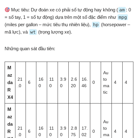
Mục tiêu: Dự đoán xe có phải số tự động hay không (
am
: 0
= số tay, 1 = số tự động) dựa trên một số đặc điểm như
mpg
(miles per gallon – mức tiêu thụ nhiên liệu),
hp
(horsepower –
mã lực), và
wt
(trọng lượng xe).
Những quan sát đầu tiên:
M
Au
az
21
16
11
3.9
2.6
16.
to
da
6
0
4
4
.0
0
0
0
20
46
ma
R
tic
X4
M
az
Au
da
21
16
11
3.9
2.8
17.
to
R
6
0
4
4
.0
0
0
0
75
02
ma