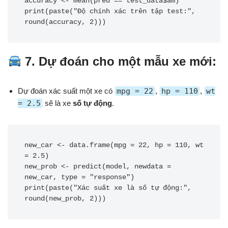
accuracy <- mean(pred == test_data$am)

print(paste("Độ chính xác trên tập test:", 
round(accuracy, 2)))
7. Dự đoán cho một mẫu xe mới:
Dự đoán xác suất một xe có
mpg = 22
,
hp = 110
,
wt
= 2.5
sẽ là xe
số tự động
.
new_car <- data.frame(mpg = 22, hp = 110, wt 
= 2.5)

new_prob <- predict(model, newdata = 
new_car, type = "response")

print(paste("Xác suất xe là số tự động:", 
round(new_prob, 2)))