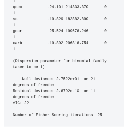
1

qsec           -24.101 214333.370       0        
1

vs             -19.829 182882.890       0        
1

gear            25.524 199676.246       0        
1

carb           -19.892 296816.754       0        
1

(Dispersion parameter for binomial family 
taken to be 1)

    Null deviance: 2.7522e+01  on 21  
degrees of freedom

Residual deviance: 2.6792e-10  on 11  
degrees of freedom

AIC: 22
