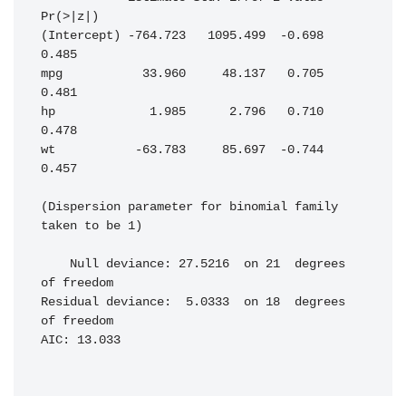
Pr(>|z|)
(Intercept) -764.723   1095.499  -0.698    
0.485
mpg           33.960     48.137   0.705    
0.481
hp             1.985      2.796   0.710    
0.478
wt           -63.783     85.697  -0.744    
0.457
(Dispersion parameter for binomial family 
taken to be 1)
    Null deviance: 27.5216  on 21  degrees 
of freedom
Residual deviance:  5.0333  on 18  degrees 
of freedom
AIC: 13.033