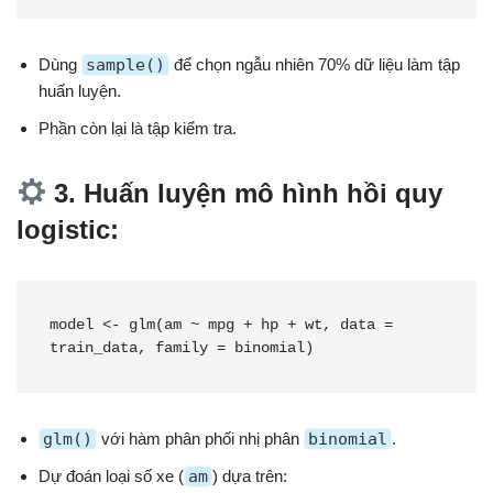
Dùng
sample()
để chọn ngẫu nhiên 70% dữ liệu làm tập
huấn luyện.
Phần còn lại là tập kiểm tra.
3. Huấn luyện mô hình hồi quy
logistic:
model <- glm(am ~ mpg + hp + wt, data = 
train_data, family = binomial)
glm()
với hàm phân phối nhị phân
binomial
.
Dự đoán loại số xe (
am
) dựa trên: