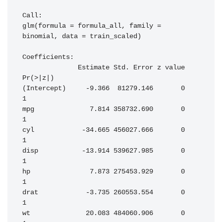
Call:

glm(formula = formula_all, family = 
binomial, data = train_scaled)

Coefficients:

              Estimate Std. Error z value 
Pr(>|z|)

(Intercept)     -9.366  81279.146       0        
1

mpg              7.814 358732.690       0        
1

cyl            -34.665 456027.666       0        
1

disp           -13.914 539627.985       0        
1

hp               7.873 275453.929       0        
1

drat            -3.735 260553.554       0        
1

wt              20.083 484060.906       0        