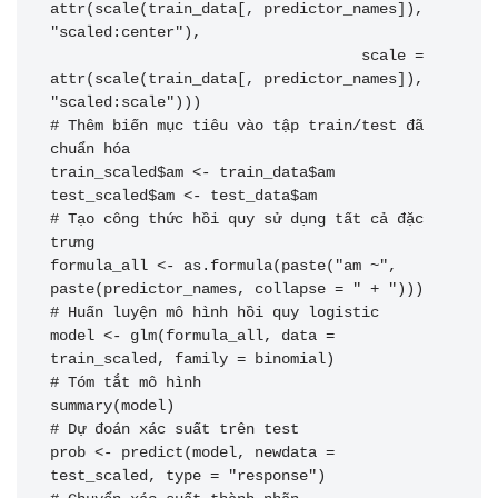
attr(scale(train_data[, predictor_names]), 
"scaled:center"),

                                   scale = 
attr(scale(train_data[, predictor_names]), 
"scaled:scale")))

# Thêm biến mục tiêu vào tập train/test đã 
chuẩn hóa

train_scaled$am <- train_data$am

test_scaled$am <- test_data$am

# Tạo công thức hồi quy sử dụng tất cả đặc 
trưng

formula_all <- as.formula(paste("am ~", 
paste(predictor_names, collapse = " + ")))

# Huấn luyện mô hình hồi quy logistic

model <- glm(formula_all, data = 
train_scaled, family = binomial)

# Tóm tắt mô hình

summary(model)

# Dự đoán xác suất trên test

prob <- predict(model, newdata = 
test_scaled, type = "response")
