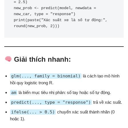
= 2.5)

new_prob <- predict(model, newdata = 
new_car, type = "response")

print(paste("Xác suất xe là số tự động:", 
round(new_prob, 2)))
Giải thích nhanh:
glm(..., family = binomial)
là cách tạo mô hình
hồi quy logistic trong R.
am
là biến mục tiêu nhị phân: số tay hoặc số tự động.
predict(..., type = "response")
trả về xác suất.
ifelse(... > 0.5)
chuyển xác suất thành nhãn (0
hoặc 1).