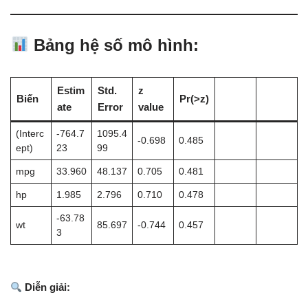
Bảng hệ số mô hình:
Estim
Std.
z
Biến
Pr(>z)
ate
Error
value
(Interc
-764.7
1095.4
-0.698
0.485
ept)
23
99
mpg
33.960
48.137
0.705
0.481
hp
1.985
2.796
0.710
0.478
-63.78
wt
85.697
-0.744
0.457
3
Diễn giải: