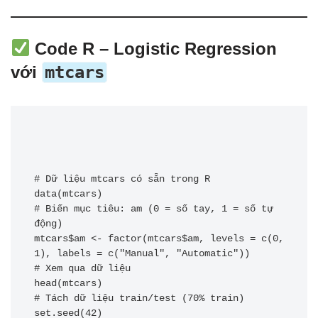
Code R – Logistic Regression
với
mtcars
# Dữ liệu mtcars có sẵn trong R

data(mtcars)

# Biến mục tiêu: am (0 = số tay, 1 = số tự 
động)

mtcars$am <- factor(mtcars$am, levels = c(0, 
1), labels = c("Manual", "Automatic"))

# Xem qua dữ liệu

head(mtcars)

# Tách dữ liệu train/test (70% train)

set.seed(42)
