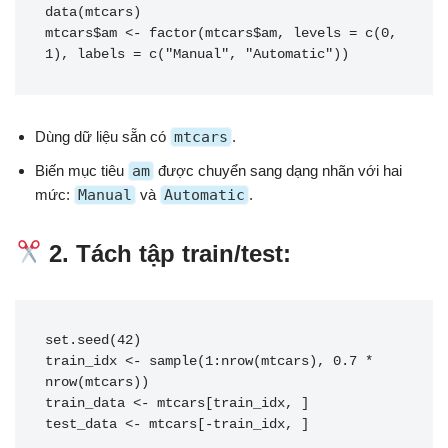
data(mtcars)

mtcars$am <- factor(mtcars$am, levels = c(0, 
1), labels = c("Manual", "Automatic"))
Dùng dữ liệu sẵn có
mtcars
.
Biến mục tiêu
am
được chuyển sang dạng nhãn với hai
mức:
Manual
và
Automatic
.
2. Tách tập train/test:
set.seed(42)

train_idx <- sample(1:nrow(mtcars), 0.7 * 
nrow(mtcars))

train_data <- mtcars[train_idx, ]

test_data <- mtcars[-train_idx, ]