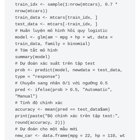
train_idx <- sample(1:nrow(mtcars), 0.7 * 
nrow(mtcars))

train_data <- mtcars[train_idx, ]

test_data <- mtcars[-train_idx, ]

# Huấn luyện mô hình hồi quy logistic

model <- glm(am ~ mpg + hp + wt, data = 
train_data, family = binomial)

# Tóm tắt mô hình

summary(model)

# Dự đoán xác suất trên tập test

prob <- predict(model, newdata = test_data, 
type = "response")

# Chuyển sang nhãn 0/1 với ngưỡng 0.5

pred <- ifelse(prob > 0.5, "Automatic", 
"Manual")

# Tính độ chính xác

accuracy <- mean(pred == test_data$am)

print(paste("Độ chính xác trên tập test:", 
round(accuracy, 2)))

# Dự đoán cho một mẫu mới

new_car <- data.frame(mpg = 22, hp = 110, wt 