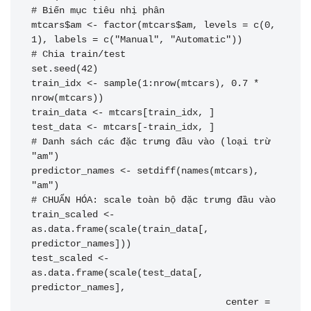
# Biến mục tiêu nhị phân

mtcars$am <- factor(mtcars$am, levels = c(0, 
1), labels = c("Manual", "Automatic"))

# Chia train/test

set.seed(42)

train_idx <- sample(1:nrow(mtcars), 0.7 * 
nrow(mtcars))

train_data <- mtcars[train_idx, ]

test_data <- mtcars[-train_idx, ]

# Danh sách các đặc trưng đầu vào (loại trừ 
"am")

predictor_names <- setdiff(names(mtcars), 
"am")

# CHUẨN HÓA: scale toàn bộ đặc trưng đầu vào

train_scaled <- 
as.data.frame(scale(train_data[, 
predictor_names]))

test_scaled <- 
as.data.frame(scale(test_data[, 
predictor_names],

                                   center = 