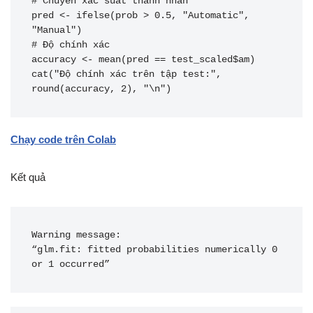
# Chuyển xác suất thành nhãn

pred <- ifelse(prob > 0.5, "Automatic", 
"Manual")

# Độ chính xác

accuracy <- mean(pred == test_scaled$am)

cat("Độ chính xác trên tập test:", 
round(accuracy, 2), "\n")
Chạy code trên Colab
Kết quả
Warning message:

“glm.fit: fitted probabilities numerically 0 