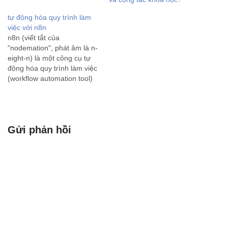
chức. Một nền tảng được
tự động hóa quy trình làm
thiết kế tốt sẽ đảm bảo tính
việc với n8n
dễ bảo trì, khả năng…
n8n (viết tắt của
"nodemation", phát âm là n-
eight-n) là một công cụ tự
động hóa quy trình làm việc
(workflow automation tool)
mã nguồn mở và miễn phí
(với mô hình fair-code). Nói
một cách dễ hiểu, n8n giúp
bạn kết nối các ứng dụng,
Gửi phản hồi
dịch vụ và dữ…