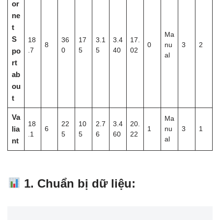
or
ne
t
Ma
S
18
36
17
3.1
3.4
17.
8
0
nu
3
2
po
.7
0
5
5
40
02
al
rt
ab
ou
t
Va
Ma
18
22
10
2.7
3.4
20.
lia
6
1
nu
3
1
.1
5
5
6
60
22
al
nt
1. Chuẩn bị dữ liệu: