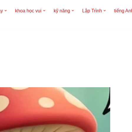
áy
khoa học vui
kỹ năng
Lập Trình
tiếng An