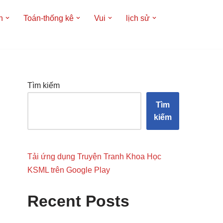
h
Toán-thống kê
Vui
lịch sử
Tìm kiếm
Tìm
kiếm
Tải ứng dụng Truyện Tranh Khoa Học
KSML trên Google Play
Recent Posts