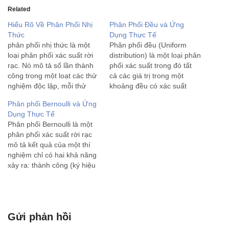
Related
Hiểu Rõ Về Phân Phối Nhị
Phân Phối Đều và Ứng
Thức
Dụng Thực Tế
phân phối nhị thức là một
Phân phối đều (Uniform
loại phân phối xác suất rời
distribution) là một loại phân
rạc. Nó mô tả số lần thành
phối xác suất trong đó tất
công trong một loạt các thử
cả các giá trị trong một
nghiệm độc lập, mỗi thử
khoảng đều có xác suất
nghiệm có hai kết quả có
xuất hiện bằng nhau. Có hai
Phân phối Bernoulli và Ứng
thể xảy ra: thành công hoặc
loại phân phối đều chính: 1.
Dụng Thực Tế
thất bại. Phân phối nhị thức
Phân phối đều rời rạc
Phân phối Bernoulli là một
thường được…
(Discrete Uniform
phân phối xác suất rời rạc
Distribution): Đây là phân
mô tả kết quả của một thí
phối…
nghiệm chỉ có hai khả năng
xảy ra: thành công (ký hiệu
là 1) hoặc thất bại (ký hiệu
là 0). Phân phối này được
đặt theo tên nhà toán học
Thụy…
Gửi phản hồi