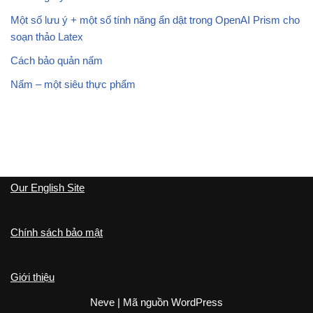
Một số lưu ý + một số tính năng ẩn dật trong OpenAI Prism cho
soạn thảo Latex
Cách bảo quản nấm
Nấm – một siêu thực phẩm
Our English Site
Chính sách bảo mật
Giới thiệu
Neve
| Mã nguồn
WordPress