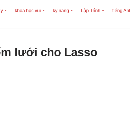
áy
khoa học vui
kỹ năng
Lập Trình
tiếng An
iếm lưới cho Lasso