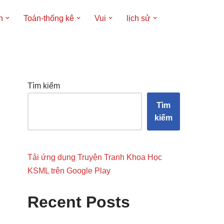
h
Toán-thống kê
Vui
lịch sử
Tìm kiếm
Tìm
kiếm
Tải ứng dụng Truyện Tranh Khoa Học
KSML trên Google Play
Recent Posts