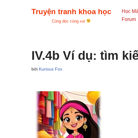
Truyện tranh khoa học
Học M
Chuyển
Forum
Cùng đọc cùng vui
tới
nội
dung
IV.4b Ví dụ: tìm k
bởi
Kurious Fox