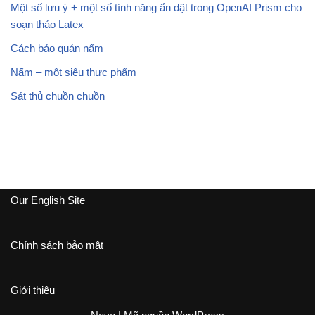
Một số lưu ý + một số tính năng ẩn dật trong OpenAI Prism cho
soạn thảo Latex
Cách bảo quản nấm
Nấm – một siêu thực phẩm
Sát thủ chuồn chuồn
Our English Site
Chính sách bảo mật
Giới thiệu