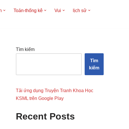
h
Toán-thống kê
Vui
lịch sử
Tìm kiếm
Tìm
kiếm
Tải ứng dụng Truyện Tranh Khoa Học
KSML trên Google Play
Recent Posts