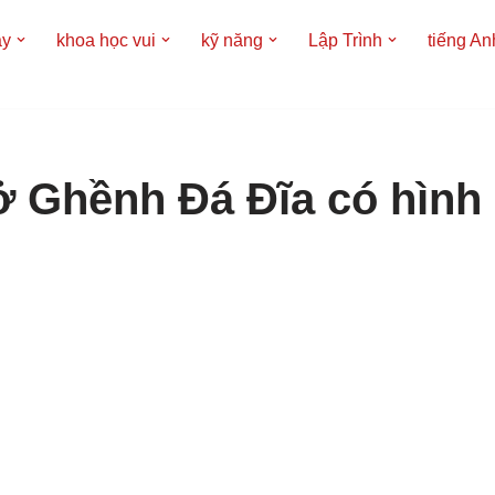
áy
khoa học vui
kỹ năng
Lập Trình
tiếng An
 ở Ghềnh Đá Đĩa có hình