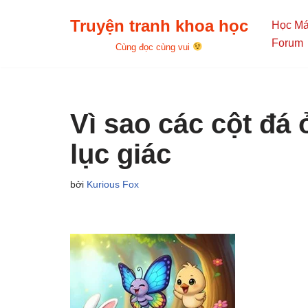
Truyện tranh khoa học
Học M
Chuyển
Forum
Cùng đọc cùng vui
tới
nội
dung
Vì sao các cột đá
lục giác
bởi
Kurious Fox