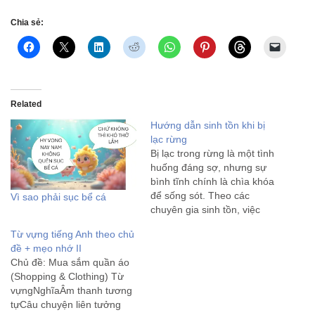
Chia sẻ:
Related
Hướng dẫn sinh tồn khi bị
lạc rừng
Bị lạc trong rừng là một tình
huống đáng sợ, nhưng sự
bình tĩnh chính là chìa khóa
để sống sót. Theo các
Vì sao phải sục bể cá
chuyên gia sinh tồn, việc
hoảng loạn sẽ đốt cháy
Từ vựng tiếng Anh theo chủ
năng lượng và dẫn đến
đề + mẹo nhớ II
những quyết định sai lầm.
Chủ đề: Mua sắm quần áo
Dưới đây là quy trình xử
(Shopping & Clothing) Từ
lý…
vựngNghĩaÂm thanh tương
tựCâu chuyện liên tưởng