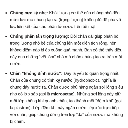
Chúng cực kỳ nhẹ:
Khối lượng cơ thể của chúng nhỏ đến
mức lực mà chúng tạo ra (trọng lượng) không đủ để phá vỡ
lực liên kết của các phân tử nước trên bề mặt.
Chúng phân tán trọng lượng:
Đôi chân dài giúp phân bố
trọng lượng nhỏ bé của chúng lên một diện tích rộng, nên
không điểm nào bị ép xuống quá mạnh. Bạn có thể thấy điều
này qua những “vết lõm” nhỏ mà chân chúng tạo ra trên mặt
nước.
Chân “không dính nước”:
Đây là yếu tố quan trọng nhất.
Chân của chúng có tính
kỵ nước
(hydrophobic), nghĩa là
chúng đẩy nước ra. Chân được phủ hàng ngàn sợi lông siêu
nhỏ có lớp sáp (gọi là
microsetae
). Những sợi lông này giữ
một lớp không khí quanh chân, tạo thành một “đệm khí” (gọi
là plastron). Lớp đệm khí này ngăn nước tiếp xúc trực tiếp
với chân, giúp chúng đứng trên lớp “da” của nước mà không
bị chìm.