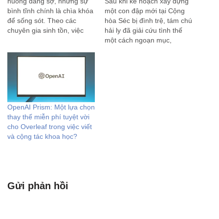
huống đáng sợ, nhưng sự
Sau khi kế hoạch xây dựng
bình tĩnh chính là chìa khóa
một con đập mới tại Cộng
để sống sót. Theo các
hòa Séc bị đình trệ, tám chú
chuyên gia sinh tồn, việc
hải ly đã giải cứu tình thế
hoảng loạn sẽ đốt cháy
một cách ngoạn mục,
năng lượng và dẫn đến
dường như chỉ sau một
những quyết định sai lầm.
đêm. Các quan chức của
Dưới đây là quy trình xử
Cộng hòa Séc từng lâm vào
lý…
ngõ cụt. Mặc dù…
OpenAI Prism: Một lựa chọn
thay thế miễn phí tuyệt vời
cho Overleaf trong việc viết
và cộng tác khoa học?
Gửi phản hồi