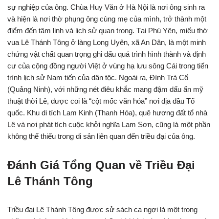
sự nghiệp của ông. Chùa Huy Văn ở Hà Nội là nơi ông sinh ra
và hiện là nơi thờ phụng ông cùng mẹ của mình, trở thành một
điểm đến tâm linh và lịch sử quan trọng. Tại Phú Yên, miếu thờ
vua Lê Thánh Tông ở làng Long Uyên, xã An Dân, là một minh
chứng vật chất quan trọng ghi dấu quá trình hình thành và định
cư của cộng đồng người Việt ở vùng hạ lưu sông Cái trong tiến
trình lịch sử Nam tiến của dân tộc. Ngoài ra, Đình Trà Cổ
(Quảng Ninh), với những nét điêu khắc mang đậm dấu ấn mỹ
thuật thời Lê, được coi là “cột mốc văn hóa” nơi địa đầu Tổ
quốc. Khu di tích Lam Kinh (Thanh Hóa), quê hương đất tổ nhà
Lê và nơi phát tích cuộc khởi nghĩa Lam Sơn, cũng là một phần
không thể thiếu trong di sản liên quan đến triều đại của ông.
Đánh Giá Tổng Quan về Triều Đại
Lê Thánh Tông
Triều đại Lê Thánh Tông được sử sách ca ngợi là một trong