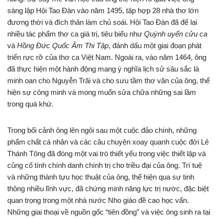
sáng lập Hội Tao Đàn vào năm 1495, tập hợp 28 nhà thơ lớn
đương thời và đích thân làm chủ soái. Hội Tao Đàn đã để lại
nhiều tác phẩm thơ ca giá trị, tiêu biểu như
Quỳnh uyển cửu ca
và
Hồng Đức Quốc Âm Thi Tập
, đánh dấu một giai đoạn phát
triển rực rỡ của thơ ca Việt Nam. Ngoài ra, vào năm 1464, ông
đã thực hiện một hành động mang ý nghĩa lịch sử sâu sắc là
minh oan cho Nguyễn Trãi và cho sưu tầm thơ văn của ông, thể
hiện sự công minh và mong muốn sửa chữa những sai lầm
trong quá khứ.
Trong bối cảnh ông lên ngôi sau một cuộc đảo chính, những
phẩm chất cá nhân và các câu chuyện xoay quanh cuộc đời Lê
Thánh Tông đã đóng một vai trò thiết yếu trong việc thiết lập và
củng cố tính chính danh chính trị cho triều đại của ông. Trí tuệ
và những thành tựu học thuật của ông, thể hiện qua sự tinh
thông nhiều lĩnh vực, đã chứng minh năng lực trị nước, đặc biệt
quan trọng trong một nhà nước Nho giáo đề cao học vấn.
Những giai thoại về nguồn gốc “tiên đồng” và việc ông sinh ra tại