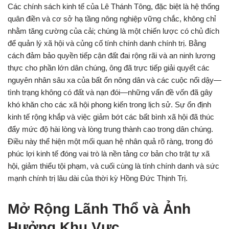
Các chính sách kinh tế của Lê Thánh Tông, đặc biệt là hệ thống
quân điền và cơ sở hạ tầng nông nghiệp vững chắc, không chỉ
nhằm tăng cường của cải; chúng là một chiến lược có chủ đích
để quản lý xã hội và củng cố tính chính danh chính trị. Bằng
cách đảm bảo quyền tiếp cận đất đai rộng rãi và an ninh lương
thực cho phần lớn dân chúng, ông đã trực tiếp giải quyết các
nguyên nhân sâu xa của bất ổn nông dân và các cuộc nổi dậy—
tình trạng không có đất và nạn đói—những vấn đề vốn đã gây
khó khăn cho các xã hội phong kiến trong lịch sử. Sự ổn định
kinh tế rộng khắp và việc giảm bớt các bất bình xã hội đã thúc
đẩy mức độ hài lòng và lòng trung thành cao trong dân chúng.
Điều này thể hiện một mối quan hệ nhân quả rõ ràng, trong đó
phúc lợi kinh tế đóng vai trò là nền tảng cơ bản cho trật tự xã
hội, giảm thiểu tội phạm, và cuối cùng là tính chính danh và sức
mạnh chính trị lâu dài của thời kỳ Hồng Đức Thịnh Trị.
Mở Rộng Lãnh Thổ và Ảnh
Hưởng Khu Vực