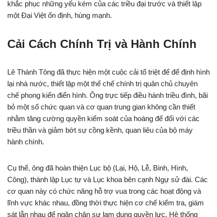
khắc phục những yếu kém của các triều đại trước và thiết lập
một Đại Việt ổn định, hùng mạnh.
Cải Cách Chính Trị và Hành Chính
Lê Thánh Tông đã thực hiện một cuộc cải tổ triệt để để định hình
lại nhà nước, thiết lập một thể chế chính trị quân chủ chuyên
chế phong kiến điển hình. Ông trực tiếp điều hành triều đình, bãi
bỏ một số chức quan và cơ quan trung gian không cần thiết
nhằm tăng cường quyền kiểm soát của hoàng đế đối với các
triều thần và giảm bớt sự cồng kềnh, quan liêu của bộ máy
hành chính.
Cụ thể, ông đã hoàn thiện Lục bộ (Lại, Hộ, Lễ, Binh, Hình,
Công), thành lập Lục tự và Lục khoa bên cạnh Ngự sử đài. Các
cơ quan này có chức năng hỗ trợ vua trong các hoạt động và
lĩnh vực khác nhau, đồng thời thực hiện cơ chế kiểm tra, giám
sát lẫn nhau để ngăn chặn sự lạm dụng quyền lực. Hệ thống