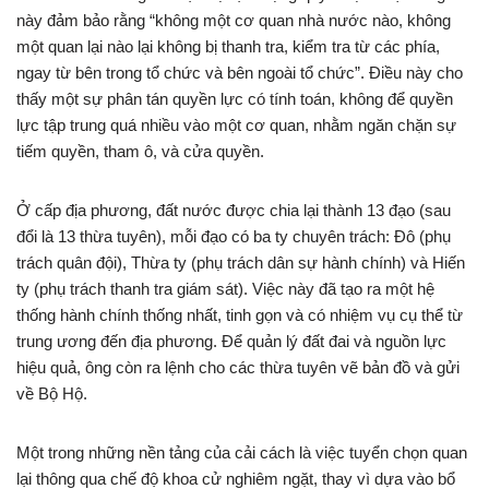
này đảm bảo rằng “không một cơ quan nhà nước nào, không
một quan lại nào lại không bị thanh tra, kiểm tra từ các phía,
ngay từ bên trong tổ chức và bên ngoài tổ chức”. Điều này cho
thấy một sự phân tán quyền lực có tính toán, không để quyền
lực tập trung quá nhiều vào một cơ quan, nhằm ngăn chặn sự
tiếm quyền, tham ô, và cửa quyền.
Ở cấp địa phương, đất nước được chia lại thành 13 đạo (sau
đổi là 13 thừa tuyên), mỗi đạo có ba ty chuyên trách: Đô (phụ
trách quân đội), Thừa ty (phụ trách dân sự hành chính) và Hiến
ty (phụ trách thanh tra giám sát). Việc này đã tạo ra một hệ
thống hành chính thống nhất, tinh gọn và có nhiệm vụ cụ thể từ
trung ương đến địa phương. Để quản lý đất đai và nguồn lực
hiệu quả, ông còn ra lệnh cho các thừa tuyên vẽ bản đồ và gửi
về Bộ Hộ.
Một trong những nền tảng của cải cách là việc tuyển chọn quan
lại thông qua chế độ khoa cử nghiêm ngặt, thay vì dựa vào bổ