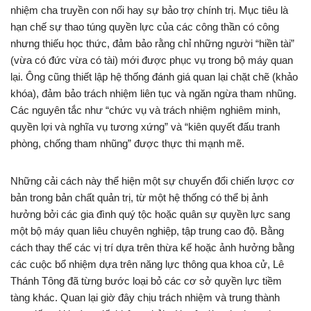
nhiệm cha truyền con nối hay sự bảo trợ chính trị. Mục tiêu là
hạn chế sự thao túng quyền lực của các công thần có công
nhưng thiếu học thức, đảm bảo rằng chỉ những người “hiền tài”
(vừa có đức vừa có tài) mới được phục vụ trong bộ máy quan
lại. Ông cũng thiết lập hệ thống đánh giá quan lại chặt chẽ (khảo
khóa), đảm bảo trách nhiệm liên tục và ngăn ngừa tham nhũng.
Các nguyên tắc như “chức vụ và trách nhiệm nghiêm minh,
quyền lợi và nghĩa vụ tương xứng” và “kiên quyết đấu tranh
phòng, chống tham nhũng” được thực thi mạnh mẽ.
Những cải cách này thể hiện một sự chuyển đổi chiến lược cơ
bản trong bản chất quản trị, từ một hệ thống có thể bị ảnh
hưởng bởi các gia đình quý tộc hoặc quân sự quyền lực sang
một bộ máy quan liêu chuyên nghiệp, tập trung cao độ. Bằng
cách thay thế các vị trí dựa trên thừa kế hoặc ảnh hưởng bằng
các cuộc bổ nhiệm dựa trên năng lực thông qua khoa cử, Lê
Thánh Tông đã từng bước loại bỏ các cơ sở quyền lực tiềm
tàng khác. Quan lại giờ đây chịu trách nhiệm và trung thành