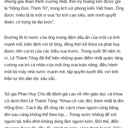
những giai đoạn thịnh vượng nhất, thời kỳ hoàng kim được gọi
là “Hồng Đức Thịnh Trị”, trong lịch sử phong kiến Việt Nam. Ông
được miêu tả là một vị vua “tư trời cao siêu, anh minh quyết
đoán, có hùng tài đại lược”.
Đường lối trị nước của ông mang đậm dấu ấn của một cá tính
mạnh mẽ, kiên định với tổ tông, đồng thời kế thừa và phát huy
được nền cai trị của các triều vua trước. Trong suốt 38 năm trị
vì, Lê Thánh Tông đã thể hiện những quan điểm nhất quán: tăng
cường vai trò cá nhân của một ông vua toàn năng, điều hành
một bộ máy nhà nước mạnh mẽ, tập quyền tuyệt đối, với tinh
thần tự tôn dân tộc sâu sắc.
Sử gia Phan Huy Chú đã đánh giá cao về nền giáo dục và khoa
cử dưới thời Lê Thánh Tông: “Khoa cử các đời, thịnh nhất là đời
Hồng Đức. Cách lấy đỗ rộng rãi, cách chọn người công bằng,
đời sau càng không thể theo kịp… Trong nước không để sót
người tài, triều đình không dùng lầm người kém. Bởi thế, điển