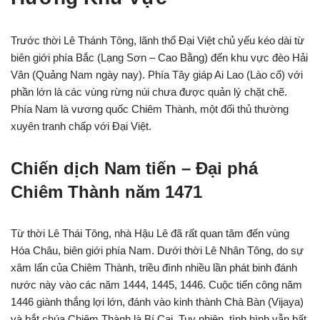
Trước thời Lê Thánh Tông, lãnh thổ Đại Việt chủ yếu kéo dài từ
biên giới phía Bắc (Lạng Sơn – Cao Bằng) đến khu vực đèo Hải
Vân (Quảng Nam ngày nay). Phía Tây giáp Ai Lao (Lào cổ) với
phần lớn là các vùng rừng núi chưa được quản lý chặt chẽ.
Phía Nam là vương quốc Chiêm Thành, một đối thủ thường
xuyên tranh chấp với Đại Việt.
Chiến dịch Nam tiến – Đại phá
Chiêm Thành năm 1471
Từ thời Lê Thái Tông, nhà Hậu Lê đã rất quan tâm đến vùng
Hóa Châu, biên giới phía Nam. Dưới thời Lê Nhân Tông, do sự
xâm lấn của Chiêm Thành, triều đình nhiều lần phát binh đánh
nước này vào các năm 1444, 1445, 1446. Cuộc tiến công năm
1446 giành thắng lợi lớn, đánh vào kinh thành Chà Bàn (Vijaya)
và bắt chúa Chiêm Thành là Bí Cai. Tuy nhiên, tình hình vẫn bất