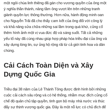
một ngôi chùa linh thiêng đã gán cho vương quyền của ông một
ý nghĩa thần thánh, nâng tầm ông vượt lên trên những tranh
giành quyền lực thông thường. Hơn nữa, hành động minh oan
cho Nguyễn Trãi đã cho thấy cam kết của ông đối với công lý
và khả năng sửa chữa những sai lầm trong quá khứ, củng cố
thêm hình ảnh một vị vua đức độ và sáng suốt. Tất cả những
yếu tố này đã cùng nhau giúp hợp pháp hóa triều đại của ông và
xây dựng lòng tin, sự ủng hộ rộng rãi từ cả giới tinh hoa và dân
chúng.
Cải Cách Toàn Diện và Xây
Dựng Quốc Gia
Triều đại 38 năm của Lê Thánh Tông được định hình bởi những
cuộc cải cách sâu rộng và có hệ thống, nhằm mục đích củng cố
chế độ quân chủ tập quyền, tinh gọn bộ máy nhà nước và thúc
đẩy sự thịnh vượng quốc gia. Đây là một nỗ lực có chủ đích để