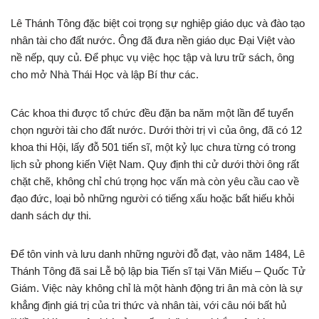
Lê Thánh Tông đặc biệt coi trọng sự nghiệp giáo dục và đào tạo
nhân tài cho đất nước. Ông đã đưa nền giáo dục Đại Việt vào
nề nếp, quy củ. Để phục vụ việc học tập và lưu trữ sách, ông
cho mở Nhà Thái Học và lập Bí thư các.
Các khoa thi được tổ chức đều đặn ba năm một lần để tuyển
chọn người tài cho đất nước. Dưới thời trị vì của ông, đã có 12
khoa thi Hội, lấy đỗ 501 tiến sĩ, một kỷ lục chưa từng có trong
lịch sử phong kiến Việt Nam. Quy định thi cử dưới thời ông rất
chặt chẽ, không chỉ chú trọng học vấn mà còn yêu cầu cao về
đạo đức, loại bỏ những người có tiếng xấu hoặc bất hiếu khỏi
danh sách dự thi.
Để tôn vinh và lưu danh những người đỗ đạt, vào năm 1484, Lê
Thánh Tông đã sai Lễ bộ lập bia Tiến sĩ tại Văn Miếu – Quốc Tử
Giám. Việc này không chỉ là một hành động tri ân mà còn là sự
khẳng định giá trị của tri thức và nhân tài, với câu nói bất hủ