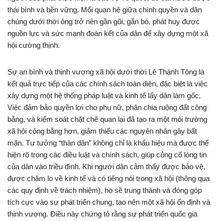
thái bình và bền vững. Mối quan hệ giữa chính quyền và dân
chúng dưới thời ông trở nên gần gũi, gắn bó, phát huy được
nguồn lực và sức mạnh đoàn kết của dân để xây dựng một xã
hội cường thịnh.
Sự an bình và thịnh vượng xã hội dưới thời Lê Thánh Tông là
kết quả trực tiếp của các chính sách toàn diện, đặc biệt là việc
xây dựng một hệ thống pháp luật và kinh tế lấy dân làm gốc.
Việc đảm bảo quyền lợi cho phụ nữ, phân chia ruộng đất công
bằng, và kiểm soát chặt chẽ quan lại đã tạo ra một môi trường
xã hội công bằng hơn, giảm thiểu các nguyên nhân gây bất
mãn. Tư tưởng “thân dân” không chỉ là khẩu hiệu mà được thể
hiện rõ trong các điều luật và chính sách, giúp củng cố lòng tin
của dân vào triều đình. Khi người dân cảm thấy được bảo vệ,
được chăm lo về kinh tế và có tiếng nói trong xã hội (thông qua
các quy định về trách nhiệm), họ sẽ trung thành và đóng góp
tích cực vào sự phát triển chung, tạo nên một xã hội ổn định và
thịnh vượng. Điều này chứng tỏ rằng sự phát triển quốc gia