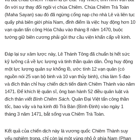
ổn với sự thay đổi ngôi vị chúa Chiêm. Chúa Chiêm Trà Toàn
(Maha Sayan) sau đó đã ngừng cống nạp cho nhà Lê và liên tục
quấy phá biên giới phía Nam, đỉnh điểm là việc huy động hơn 10
vạn quân tấn công Hóa Châu vào tháng 8 năm 1470, buộc
tướng giữ biên cương phải gửi thư cầu viện khẩn cấp về kinh.
Đáp lại sự xâm lược này, Lê Thánh Tông đã chuẩn bị hết sức
kỹ lưỡng cả về lực lượng và tinh thần quân dân. Ông huy động
một lực lượng quân sự khổng lồ, ước tính 12 vạn quân (có
nguồn nói 25 vạn bộ binh và 10 vạn thủy binh), chia làm 5 đạo
và đích thân chỉ huy chiến dịch tiến đánh Chiêm Thành vào năm
1471. Để khích lệ quân sĩ, ông ban hành 52 điều quân luật và
đích thân viết
Bình Chiêm Sách
. Quân Đại Việt tấn công thần
tốc, bao vây và hạ kinh đô Trà Bàn (Bình Định) vào ngày 1
tháng 3 năm 1471, bắt sống vua Chiêm Trà Toàn.
Kết quả của chiến dịch này là vương quốc Chiêm Thành suy
yếu nghiêm trọng, chỉ còn lại một vùng nhỏ ở phía Nam (Phan