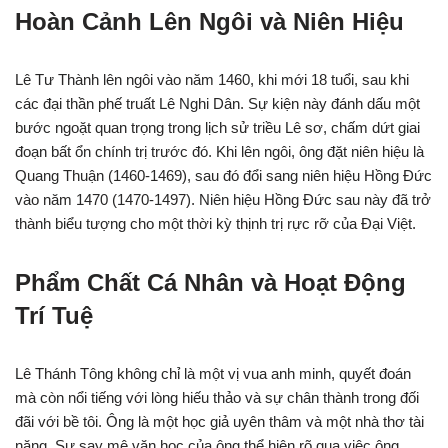
Hoàn Cảnh Lên Ngôi và Niên Hiệu
Lê Tư Thành lên ngôi vào năm 1460, khi mới 18 tuổi, sau khi
các đại thần phế truất Lê Nghi Dân. Sự kiện này đánh dấu một
bước ngoặt quan trọng trong lịch sử triều Lê sơ, chấm dứt giai
đoạn bất ổn chính trị trước đó. Khi lên ngôi, ông đặt niên hiệu là
Quang Thuận (1460-1469), sau đó đổi sang niên hiệu Hồng Đức
vào năm 1470 (1470-1497). Niên hiệu Hồng Đức sau này đã trở
thành biểu tượng cho một thời kỳ thịnh trị rực rỡ của Đại Việt.
Phẩm Chất Cá Nhân và Hoạt Động
Trí Tuệ
Lê Thánh Tông không chỉ là một vị vua anh minh, quyết đoán
mà còn nổi tiếng với lòng hiếu thảo và sự chân thành trong đối
đãi với bề tôi. Ông là một học giả uyên thâm và một nhà thơ tài
năng. Sự say mê văn học của ông thể hiện rõ qua việc ông