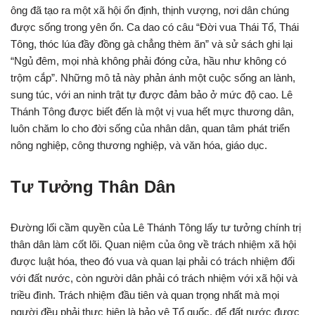
ông đã tạo ra một xã hội ổn định, thịnh vượng, nơi dân chúng
được sống trong yên ổn. Ca dao có câu “Đời vua Thái Tổ, Thái
Tông, thóc lúa đầy đồng gà chẳng thèm ăn” và sử sách ghi lại
“Ngủ đêm, mọi nhà không phải đóng cửa, hầu như không có
trộm cắp”. Những mô tả này phản ánh một cuộc sống an lành,
sung túc, với an ninh trật tự được đảm bảo ở mức độ cao. Lê
Thánh Tông được biết đến là một vị vua hết mực thương dân,
luôn chăm lo cho đời sống của nhân dân, quan tâm phát triển
nông nghiệp, công thương nghiệp, và văn hóa, giáo dục.
Tư Tưởng Thân Dân
Đường lối cầm quyền của Lê Thánh Tông lấy tư tưởng chính trị
thân dân làm cốt lõi. Quan niệm của ông về trách nhiệm xã hội
được luật hóa, theo đó vua và quan lại phải có trách nhiệm đối
với đất nước, còn người dân phải có trách nhiệm với xã hội và
triều đình. Trách nhiệm đầu tiên và quan trọng nhất mà mọi
người đều phải thực hiện là bảo vệ Tổ quốc, để đất nước được