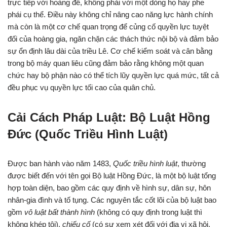
trực tiếp với hoàng đế, không phải với một dòng họ hay phe
phái cụ thể. Điều này không chỉ nâng cao năng lực hành chính
mà còn là một cơ chế quan trọng để củng cố quyền lực tuyệt
đối của hoàng gia, ngăn chặn các thách thức nội bộ và đảm bảo
sự ổn định lâu dài của triều Lê. Cơ chế kiểm soát và cân bằng
trong bộ máy quan liêu cũng đảm bảo rằng không một quan
chức hay bộ phận nào có thể tích lũy quyền lực quá mức, tất cả
đều phục vụ quyền lực tối cao của quân chủ.
Cải Cách Pháp Luật: Bộ Luật Hồng
Đức (Quốc Triều Hình Luật)
Được ban hành vào năm 1483,
Quốc triều hình luật
, thường
được biết đến với tên gọi Bộ luật Hồng Đức, là một bộ luật tổng
hợp toàn diện, bao gồm các quy định về hình sự, dân sự, hôn
nhân-gia đình và tố tụng. Các nguyên tắc cốt lõi của bộ luật bao
gồm
vô luật bất thành hình
(không có quy định trong luật thì
không khép tội),
chiếu cố
(có sự xem xét đối với địa vị xã hội,