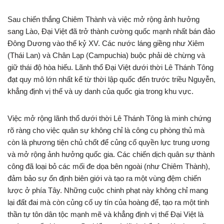
Sau chiến thắng Chiêm Thành và việc mở rộng ảnh hưởng
sang Lào, Đại Việt đã trở thành cường quốc mạnh nhất bán đảo
Đông Dương vào thế kỷ XV. Các nước láng giềng như Xiêm
(Thái Lan) và Chân Lạp (Campuchia) buộc phải dè chừng và
giữ thái độ hòa hiếu. Lãnh thổ Đại Việt dưới thời Lê Thánh Tông
đạt quy mô lớn nhất kể từ thời lập quốc đến trước triều Nguyễn,
khẳng định vị thế và uy danh của quốc gia trong khu vực.
Việc mở rộng lãnh thổ dưới thời Lê Thánh Tông là minh chứng
rõ ràng cho việc quân sự không chỉ là công cụ phòng thủ mà
còn là phương tiện chủ chốt để củng cố quyền lực trung ương
và mở rộng ảnh hưởng quốc gia. Các chiến dịch quân sự thành
công đã loại bỏ các mối đe dọa bên ngoài (như Chiêm Thành),
đảm bảo sự ổn định biên giới và tạo ra một vùng đệm chiến
lược ở phía Tây. Những cuộc chinh phạt này không chỉ mang
lại đất đai mà còn củng cố uy tín của hoàng đế, tạo ra một tinh
thần tự tôn dân tộc mạnh mẽ và khẳng định vị thế Đại Việt là