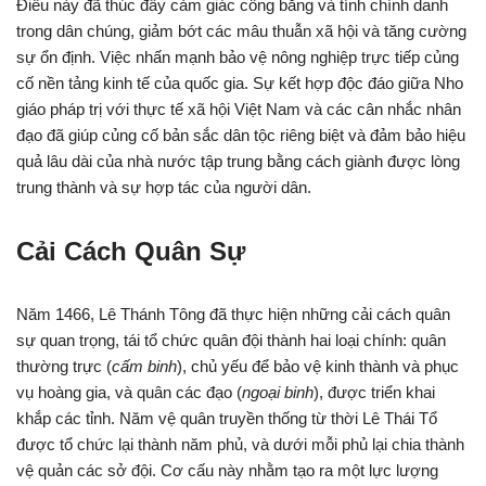
Điều này đã thúc đẩy cảm giác công bằng và tính chính danh
trong dân chúng, giảm bớt các mâu thuẫn xã hội và tăng cường
sự ổn định. Việc nhấn mạnh bảo vệ nông nghiệp trực tiếp củng
cố nền tảng kinh tế của quốc gia. Sự kết hợp độc đáo giữa Nho
giáo pháp trị với thực tế xã hội Việt Nam và các cân nhắc nhân
đạo đã giúp củng cố bản sắc dân tộc riêng biệt và đảm bảo hiệu
quả lâu dài của nhà nước tập trung bằng cách giành được lòng
trung thành và sự hợp tác của người dân.
Cải Cách Quân Sự
Năm 1466, Lê Thánh Tông đã thực hiện những cải cách quân
sự quan trọng, tái tổ chức quân đội thành hai loại chính: quân
thường trực (
cấm binh
), chủ yếu để bảo vệ kinh thành và phục
vụ hoàng gia, và quân các đạo (
ngoại binh
), được triển khai
khắp các tỉnh. Năm vệ quân truyền thống từ thời Lê Thái Tổ
được tổ chức lại thành năm phủ, và dưới mỗi phủ lại chia thành
vệ quản các sở đội. Cơ cấu này nhằm tạo ra một lực lượng