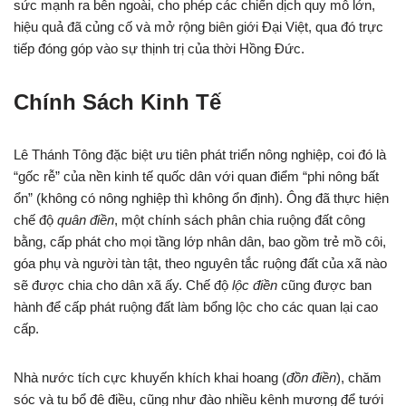
sức mạnh ra bên ngoài, cho phép các chiến dịch quy mô lớn,
hiệu quả đã củng cố và mở rộng biên giới Đại Việt, qua đó trực
tiếp đóng góp vào sự thịnh trị của thời Hồng Đức.
Chính Sách Kinh Tế
Lê Thánh Tông đặc biệt ưu tiên phát triển nông nghiệp, coi đó là
“gốc rễ” của nền kinh tế quốc dân với quan điểm “phi nông bất
ổn” (không có nông nghiệp thì không ổn định). Ông đã thực hiện
chế độ
quân điền
, một chính sách phân chia ruộng đất công
bằng, cấp phát cho mọi tầng lớp nhân dân, bao gồm trẻ mồ côi,
góa phụ và người tàn tật, theo nguyên tắc ruộng đất của xã nào
sẽ được chia cho dân xã ấy. Chế độ
lộc điền
cũng được ban
hành để cấp phát ruộng đất làm bổng lộc cho các quan lại cao
cấp.
Nhà nước tích cực khuyến khích khai hoang (
đồn điền
), chăm
sóc và tu bổ đê điều, cũng như đào nhiều kênh mương để tưới