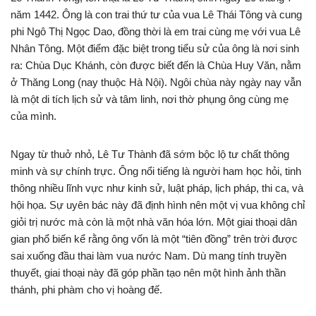
năm 1442. Ông là con trai thứ tư của vua Lê Thái Tông và cung
phi Ngô Thị Ngọc Dao, đồng thời là em trai cùng mẹ với vua Lê
Nhân Tông. Một điểm đặc biệt trong tiểu sử của ông là nơi sinh
ra: Chùa Dục Khánh, còn được biết đến là Chùa Huy Văn, nằm
ở Thăng Long (nay thuộc Hà Nội). Ngôi chùa này ngày nay vẫn
là một di tích lịch sử và tâm linh, nơi thờ phụng ông cùng mẹ
của mình.
Ngay từ thuở nhỏ, Lê Tư Thành đã sớm bộc lộ tư chất thông
minh và sự chính trực. Ông nổi tiếng là người ham học hỏi, tinh
thông nhiều lĩnh vực như kinh sử, luật pháp, lịch pháp, thi ca, và
hội họa. Sự uyên bác này đã định hình nên một vị vua không chỉ
giỏi trị nước mà còn là một nhà văn hóa lớn. Một giai thoại dân
gian phổ biến kể rằng ông vốn là một “tiên đồng” trên trời được
sai xuống đầu thai làm vua nước Nam. Dù mang tính truyền
thuyết, giai thoại này đã góp phần tạo nên một hình ảnh thần
thánh, phi phàm cho vị hoàng đế.