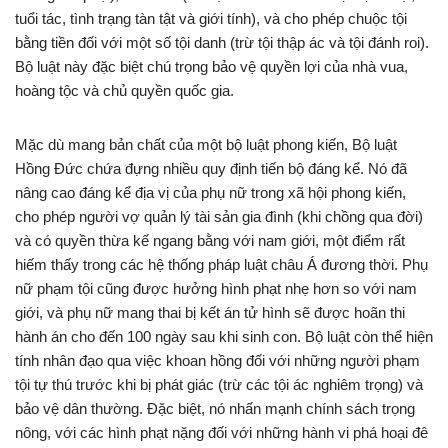
tuổi tác, tình trạng tàn tật và giới tính), và cho phép chuộc tội
bằng tiền đối với một số tội danh (trừ tội thập ác và tội đánh roi).
Bộ luật này đặc biệt chú trọng bảo vệ quyền lợi của nhà vua,
hoàng tộc và chủ quyền quốc gia.
Mặc dù mang bản chất của một bộ luật phong kiến, Bộ luật
Hồng Đức chứa đựng nhiều quy định tiến bộ đáng kể. Nó đã
nâng cao đáng kể địa vị của phụ nữ trong xã hội phong kiến,
cho phép người vợ quản lý tài sản gia đình (khi chồng qua đời)
và có quyền thừa kế ngang bằng với nam giới, một điểm rất
hiếm thấy trong các hệ thống pháp luật châu Á đương thời. Phụ
nữ phạm tội cũng được hưởng hình phạt nhẹ hơn so với nam
giới, và phụ nữ mang thai bị kết án tử hình sẽ được hoãn thi
hành án cho đến 100 ngày sau khi sinh con. Bộ luật còn thể hiện
tính nhân đạo qua việc khoan hồng đối với những người phạm
tội tự thú trước khi bị phát giác (trừ các tội ác nghiêm trọng) và
bảo vệ dân thường. Đặc biệt, nó nhấn mạnh chính sách trọng
nông, với các hình phạt nặng đối với những hành vi phá hoại đê