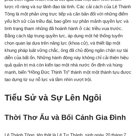
lược rõ ràng và sự lãnh đạo tài tình. Các cải cách của Lê Thánh
Tông là một phản ứng trực tiếp và căn bản đối với những điểm
yếu lịch sử của triều đại, bao gồm sự phân mảnh quyền lực và
tình trạng tham nhũng đã hoành hành ở các triều vua trước.
Bằng cách tập trung quyền lực, áp dụng một hệ thống tuyển
chọn quan lại dựa trên năng lực (khoa cử), và thiết lập một
khung pháp luật vững chắc, ông đã chủ động ngăn chặn sự tái
diễn của bất ổn. Những hành động này không chỉ cải thiện hiệu
quả quản trị mà còn kiến tạo một nhà nước ổn định và hùng
mạnh, biến “Hồng Đức Thịnh Trị” thành một một thành tựu được
tạo dựng từ sự nỗ lực và tầm nhìn vượt trội.
Tiểu Sử và Sự Lên Ngôi
Thời Thơ Ấu và Bối Cảnh Gia Đình
Lê Thánh Tông, tên thật là Lê Tư Thành, sinh ngày 20 tháng 7