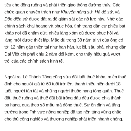
tiêu cho đồng ruộng và phát triển giao thông đường thủy. Các
chức quan chuyên trách như
Khuyến nông sứ
,
Hà đê sứ
, và
Đồn điền sứ
được đặt ra để giám sát các nỗ lực này. Nhờ các
chính sách khai hoang và phục hóa, tình trạng dân cư phiêu bạt
khắp nơi đã chấm dứt, nhiều làng xóm cũ được phục hồi và
làng mới được thiết lập. Mặc dù trong 38 năm trị vì của ông có
tới 12 năm gặp thiên tai như hạn hán, lụt lội, sâu phá, nhưng dân
Đại Việt chỉ phải chịu 2 năm đói kém, cho thấy hiệu quả vượt
trội của các chính sách kinh tế.
Ngoài ra, Lê Thánh Tông cũng sửa đổi luật thuế khóa, miễn thuế
đinh cho người già từ 60 tuổi trở lên, thanh thiếu niên dưới 18
tuổi, người tàn tật và những người thuộc hạng tòng quân. Thuế
đất, thuế ruộng và thuế đất bãi trồng dâu đều được chia thành
ba hạng, dựa theo số mẫu mà đóng thuế. Sự ổn định và tăng
trưởng trong lĩnh vực nông nghiệp đã tạo nền tảng vững chắc
cho thủ công nghiệp và thương nghiệp phát triển nhanh chóng.