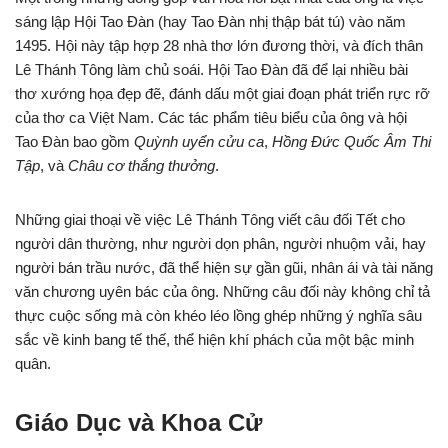
sáng lập Hội Tao Đàn (hay Tao Đàn nhị thập bát tú) vào năm
1495. Hội này tập hợp 28 nhà thơ lớn đương thời, và đích thân
Lê Thánh Tông làm chủ soái. Hội Tao Đàn đã để lại nhiều bài
thơ xướng họa đẹp đẽ, đánh dấu một giai đoạn phát triển rực rỡ
của thơ ca Việt Nam. Các tác phẩm tiêu biểu của ông và hội
Tao Đàn bao gồm
Quỳnh uyển cửu ca
,
Hồng Đức Quốc Âm Thi
Tập
, và
Châu cơ thắng thưởng
.
Những giai thoại về việc Lê Thánh Tông viết câu đối Tết cho
người dân thường, như người dọn phân, người nhuộm vải, hay
người bán trầu nước, đã thể hiện sự gần gũi, nhân ái và tài năng
văn chương uyên bác của ông. Những câu đối này không chỉ tả
thực cuộc sống mà còn khéo léo lồng ghép những ý nghĩa sâu
sắc về kinh bang tế thế, thể hiện khí phách của một bậc minh
quân.
Giáo Dục và Khoa Cử