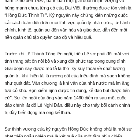
năm 1460 đến 1497, đánh dấu một giai đoạn thịnh vượng và
hùng mạnh chưa từng có của Đại Việt, thường được tôn vinh là
“Hồng Đức Thịnh Trị”. Kỷ nguyên này chứng kiến những cuộc
cải cách toàn diện trên mọi lĩnh vực quản lý nhà nước, từ hành
chính, kinh tế, quân sự đến văn hóa và giáo dục, dẫn đến một
nền quân chủ tập quyền cao độ và hiệu quả.
Trước khi Lê Thánh Tông lên ngôi, triều Lê sơ phải đối mặt với
tình trạng bất ổn nội bộ và xung đột phức tạp trong cung đình.
Giai đoạn này được mô tả là thời kỳ suy thoái về chất lượng
quản trị, khi “hiền tài là rường cột của triều đình mà sạch không
như quét đất. Văn chương là khí vận của nhà nước mà im ắng
tựa cỏ khô. Bọn xiểm nịnh được tin dùng, kẻ đao bút được tiến
cử”. Sự lên ngôi của ông vào năm 1460 diễn ra sau một cuộc
đảo chính lật đổ Lê Nghi Dân, điều này cho thấy bối cảnh chính
trị đầy biến động mà ông kế thừa.
Sự thịnh vượng của kỷ nguyên Hồng Đức không phải là một sự
phát triển ngẫu nhiên mà là kết quả của một tầm nhìn chiến