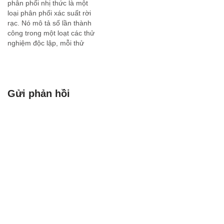
phân phối nhị thức là một
Thụy…
loại phân phối xác suất rời
rạc. Nó mô tả số lần thành
công trong một loạt các thử
nghiệm độc lập, mỗi thử
nghiệm có hai kết quả có
thể xảy ra: thành công hoặc
thất bại. Phân phối nhị thức
thường được…
Gửi phản hồi