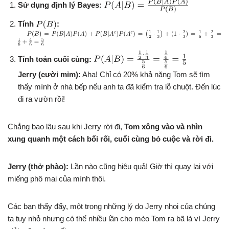
Sử dụng định lý Bayes:
Tính
:
Tính toán cuối cùng:
Jerry (cười mỉm):
Aha! Chỉ có 20% khả năng Tom sẽ tìm
thấy mình ở nhà bếp nếu anh ta đã kiểm tra lỗ chuột. Đến lúc
đi ra vườn rồi!
Chẳng bao lâu sau khi Jerry rời đi,
Tom xông vào và nhìn
xung quanh một cách bối rối, cuối cùng bỏ cuộc và rời đi.
Jerry (thở phào):
Lần nào cũng hiệu quả! Giờ thì quay lại với
miếng phô mai của mình thôi.
Các bạn thấy đấy, một trong những lý do Jerry nhoi của chúng
ta tuy nhỏ nhưng có thể nhiều lần cho mèo Tom ra bã là vì Jerry