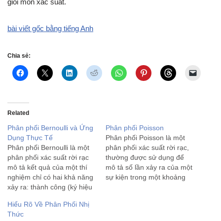
giỏi môn xác suất.
bài viết gốc bằng tiếng Anh
Chia sẻ:
Related
Phân phối Bernoulli và Ứng
Phân phối Poisson
Dụng Thực Tế
Phân phối Poisson là một
Phân phối Bernoulli là một
phân phối xác suất rời rạc,
phân phối xác suất rời rạc
thường được sử dụng để
mô tả kết quả của một thí
mô tả số lần xảy ra của một
nghiệm chỉ có hai khả năng
sự kiện trong một khoảng
xảy ra: thành công (ký hiệu
thời gian cố định hoặc trong
là 1) hoặc thất bại (ký hiệu
một không gian cố định, khi
Hiểu Rõ Về Phân Phối Nhị
là 0). Phân phối này được
các sự kiện này xảy ra độc
Thức
đặt theo tên nhà toán học
lập với…