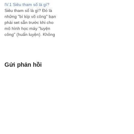
dường như chỉ sau một
thanh quen thuộc trong
IV.1 Siêu tham số là gì?
đêm. Các quan chức của
tiếng mẹ đẻ. Dưới đây là
Siêu tham số là gì? Đó là
Cộng hòa Séc từng lâm vào
danh sách các từ vựng
những "bí kíp võ công" bạn
ngõ cụt. Mặc dù…
tiếng Anh thông…
phải set sẵn trước khi cho
mô hình học máy "luyện
công" (huấn luyện). Không
giống trọng số tự học từ dữ
liệu, siêu tham số giống như
cách bạn chọn tốc độ chạy,
số vòng chạy,…
Gửi phản hồi