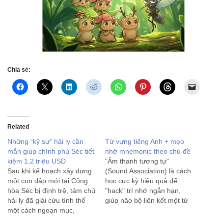
Chia sẻ:
Related
Những “kỹ sư” hải ly cần
Từ vựng tiếng Anh + mẹo
mẫn giúp chính phủ Séc tiết
nhớ mnemonic theo chủ đề
kiệm 1,2 triệu USD
"Âm thanh tương tự"
Sau khi kế hoạch xây dựng
(Sound Association) là cách
một con đập mới tại Cộng
học cực kỳ hiệu quả để
hòa Séc bị đình trệ, tám chú
"hack" trí nhớ ngắn hạn,
hải ly đã giải cứu tình thế
giúp não bộ liên kết một từ
một cách ngoạn mục,
mới xa lạ với những âm