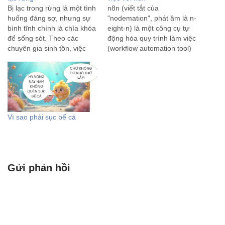
Bị lạc trong rừng là một tình
n8n (viết tắt của
huống đáng sợ, nhưng sự
"nodemation", phát âm là n-
bình tĩnh chính là chìa khóa
eight-n) là một công cụ tự
để sống sót. Theo các
động hóa quy trình làm việc
chuyên gia sinh tồn, việc
(workflow automation tool)
hoảng loạn sẽ đốt cháy
mã nguồn mở và miễn phí
năng lượng và dẫn đến
(với mô hình fair-code). Nói
những quyết định sai lầm.
một cách dễ hiểu, n8n giúp
Dưới đây là quy trình xử
bạn kết nối các ứng dụng,
lý…
dịch vụ và dữ…
Vì sao phải sục bể cá
Gửi phản hồi