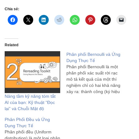
Chia sẻ:
Related
Phân phối Bernoulli và Ứng
Dụng Thực Tế
Phân phối Bernoulli là một
phân phối xác suất rời rạc
mô tả kết quả của một thí
nghiệm chỉ có hai khả năng
xảy ra: thành công (ký hiệu
Nâng tầm kỹ năng tóm tắt
là 1) hoặc thất bại (ký hiệu
AI của bạn: Kỹ thuật “Đọc
là 0). Phân phối này được
lại” và Chuỗi Mật độ
đặt theo tên nhà toán học
Thụy…
Phân Phối Đều và Ứng
Dụng Thực Tế
Phân phối đều (Uniform
distribution) là một loại phân