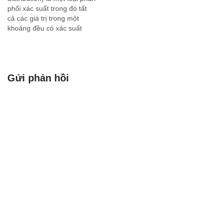
phối xác suất trong đó tất
cả các giá trị trong một
khoảng đều có xác suất
xuất hiện bằng nhau. Có hai
loại phân phối đều chính: 1.
Phân phối đều rời rạc
(Discrete Uniform
Gửi phản hồi
Distribution): Đây là phân
phối…