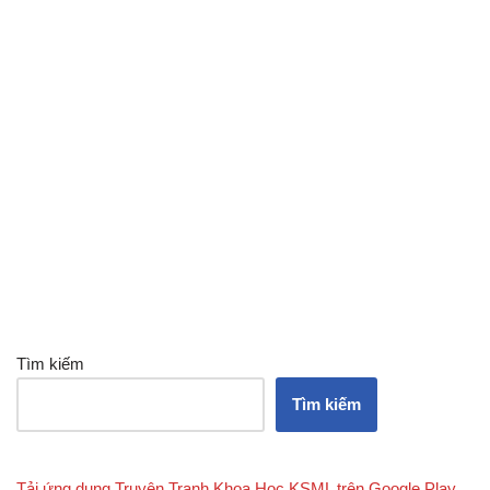
Tìm kiếm
Tìm kiếm
Tải ứng dụng Truyện Tranh Khoa Học KSML trên Google Play