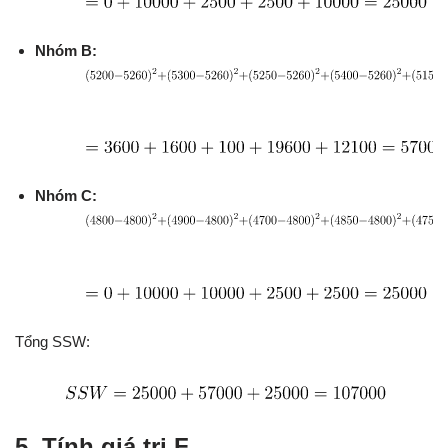
Nhóm B:
Nhóm C:
Tổng SSW:
5. Tính giá trị F