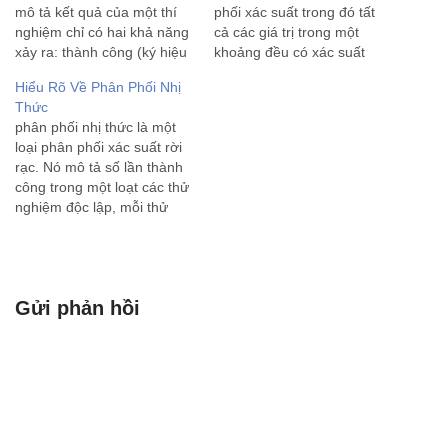
mô tả kết quả của một thí
phối xác suất trong đó tất
nghiệm chỉ có hai khả năng
cả các giá trị trong một
xảy ra: thành công (ký hiệu
khoảng đều có xác suất
là 1) hoặc thất bại (ký hiệu
xuất hiện bằng nhau. Có hai
Hiểu Rõ Về Phân Phối Nhị
là 0). Phân phối này được
loại phân phối đều chính: 1.
Thức
đặt theo tên nhà toán học
Phân phối đều rời rạc
phân phối nhị thức là một
Thụy…
(Discrete Uniform
loại phân phối xác suất rời
Distribution): Đây là phân
rạc. Nó mô tả số lần thành
phối…
công trong một loạt các thử
nghiệm độc lập, mỗi thử
nghiệm có hai kết quả có
thể xảy ra: thành công hoặc
thất bại. Phân phối nhị thức
thường được…
Gửi phản hồi