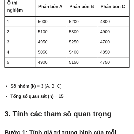
Ô thí
Phân bón A
Phân bón B
Phân bón C
nghiệm
1
5000
5200
4800
2
5100
5300
4900
3
4950
5250
4700
4
5050
5400
4850
5
4900
5150
4750
Số nhóm (k) = 3
(A, B, C)
Tổng số quan sát (n) = 15
3. Tính các tham số quan trọng
Bước 1: Tính giá trị trung bình của mỗi