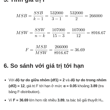
6. So sánh với giá trị tới hạn
Với
độ tự do giữa nhóm (df1) = 2
và
độ tự do trong nhóm
(df2) = 12
, giá trị F tới hạn ở mức
α = 0.05
khoảng
3.89
(tra
bảng F-distribution).
Vì
F = 36.69
lớn hơn rất nhiều
3.89
, ta bác bỏ giả thuyết H₀.