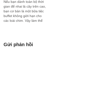
Nếu bạn dành toàn bộ thời
Dưới đây là quy trình xử
gian để nhai lá cây trên cao,
lý…
bạn cơ bản là một bữa tiệc
buffet không giới hạn cho
các loài chim. Vậy làm thế
nào để sống sót? Bạn trở
thành bậc thầy ngụy trang
tối thượng. Chào mừng sự
xuất hiện của…
Gửi phản hồi