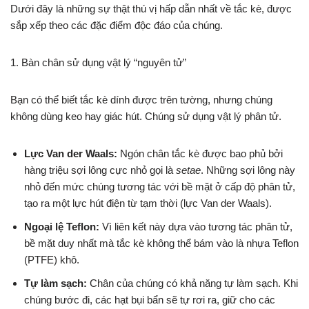
Dưới đây là những sự thật thú vị hấp dẫn nhất về tắc kè, được
sắp xếp theo các đặc điểm độc đáo của chúng.
1. Bàn chân sử dụng vật lý “nguyên tử”
Bạn có thể biết tắc kè dính được trên tường, nhưng chúng
không dùng keo hay giác hút. Chúng sử dụng vật lý phân tử.
Lực Van der Waals:
Ngón chân tắc kè được bao phủ bởi
hàng triệu sợi lông cực nhỏ gọi là
setae
. Những sợi lông này
nhỏ đến mức chúng tương tác với bề mặt ở cấp độ phân tử,
tạo ra một lực hút điện từ tạm thời (lực Van der Waals).
Ngoại lệ Teflon:
Vì liên kết này dựa vào tương tác phân tử,
bề mặt duy nhất mà tắc kè không thể bám vào là nhựa Teflon
(PTFE) khô.
Tự làm sạch:
Chân của chúng có khả năng tự làm sạch. Khi
chúng bước đi, các hạt bụi bẩn sẽ tự rơi ra, giữ cho các