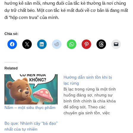
hướng kẻ săn mồi, nhưng đuôi của tắc kè thường là nơi chúng
dự trữ chất béo. Một con tắc kè mất đuôi về cơ bản là đang mất
đi “hộp cơm trưa” của mình.
Chia sẻ:
Related
Hướng dẫn sinh tồn khi bị
lạc rừng
Bị lạc trong rừng là một tình
huống đáng sợ, nhưng sự
bình tĩnh chính là chìa khóa
để sống sót. Theo các
Nấm – một siêu thực phẩm
chuyên gia sinh tồn, việc
hoảng loạn sẽ đốt cháy
Bọ que: Nhành cây “bá đạo”
năng lượng và dẫn đến
nhất của tự nhiên
những quyết định sai lầm.