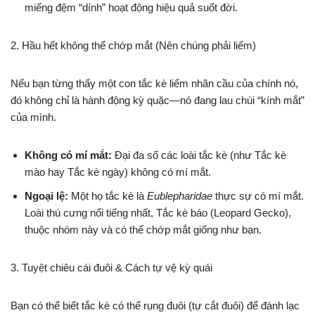
miếng đệm “dính” hoạt động hiệu quả suốt đời.
2. Hầu hết không thể chớp mắt (Nên chúng phải liếm)
Nếu bạn từng thấy một con tắc kè liếm nhãn cầu của chính nó,
đó không chỉ là hành động kỳ quặc—nó đang lau chùi “kính mắt”
của mình.
Không có mí mắt:
Đại đa số các loài tắc kè (như Tắc kè
mào hay Tắc kè ngày) không có mí mắt.
Ngoại lệ:
Một họ tắc kè là
Eublepharidae
thực sự có mí mắt.
Loài thú cưng nổi tiếng nhất, Tắc kè báo (Leopard Gecko),
thuộc nhóm này và có thể chớp mắt giống như bạn.
3. Tuyệt chiêu cái đuôi & Cách tự vệ kỳ quái
Bạn có thể biết tắc kè có thể rụng đuôi (tự cắt đuôi) để đánh lạc