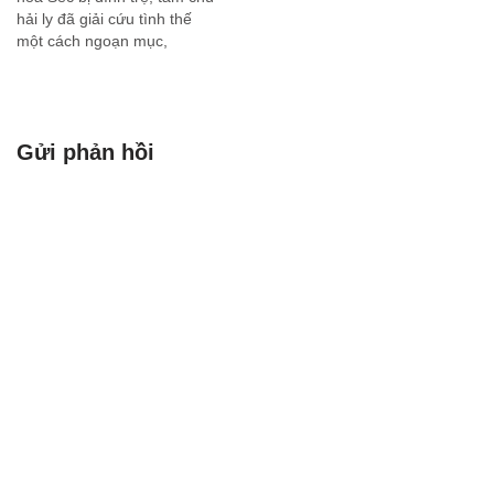
hải ly đã giải cứu tình thế
một cách ngoạn mục,
dường như chỉ sau một
đêm. Các quan chức của
Cộng hòa Séc từng lâm vào
ngõ cụt. Mặc dù…
Gửi phản hồi